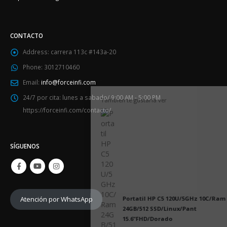
CONTACTO
Address:
carrera 113c #143a-20
Phone:
3012710460
Email:
info@forceinfi.com
24/7 por cita:
lunes a sabado/ 9:00 AM - 5:00 PM
Tambien te gustaría ver
https://forceinfi.com/contacto/
SÍGUENOS
Portatil HP C5 120U/5GHz 10C/Ram
Atención por WhatsApp
24GB/512 SSD/Linux/Pant
15.6"FHD/Dorado