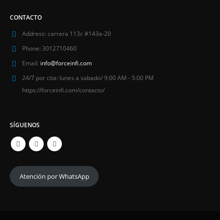
CONTACTO
Address:
carrera 113c #143a-20
Phone:
3012710460
Email:
info@forceinfi.com
24/7 por cita:
lunes a sabado/ 9:00 AM - 5:00 PM
https://forceinfi.com/contacto/
SÍGUENOS
Atención por WhatsApp