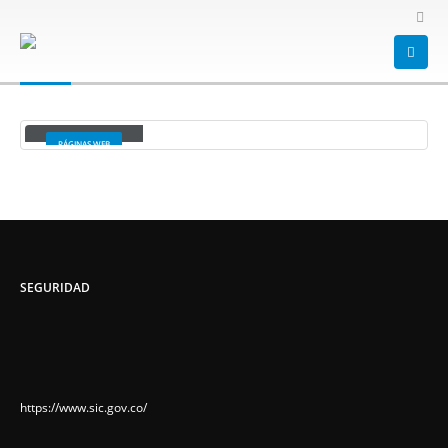
HOME
PORTAFOLIO
WEB
WEB
Woordpress
PÁGINAS WEB
SEGURIDAD
https://www.sic.gov.co/