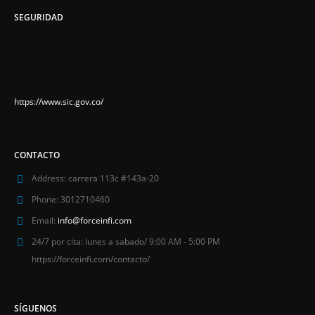
SEGURIDAD
https://www.sic.gov.co/
CONTACTO
Address:
carrera 113c #143a-20
Phone:
3012710460
Email:
info@forceinfi.com
24/7 por cita:
lunes a sabado/ 9:00 AM - 5:00 PM
https://forceinfi.com/contacto/
SÍGUENOS