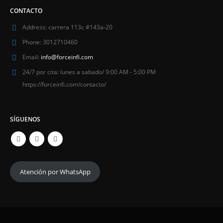
CONTACTO
Address:
carrera 113c #143a-20
Phone:
3012710460
Email:
info@forceinfi.com
24/7 por cita:
lunes a sabado/ 9:00 AM - 5:00 PM
https://forceinfi.com/contacto/
SÍGUENOS
Atención por WhatsApp