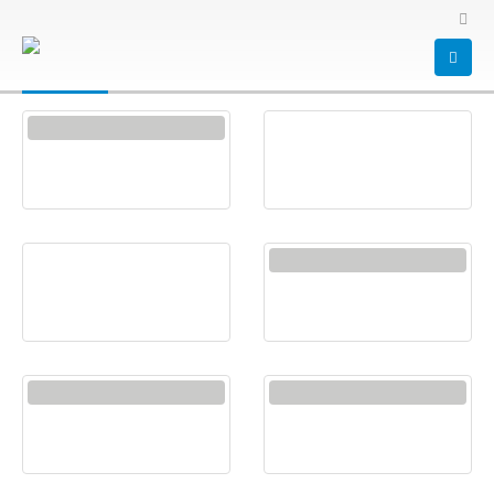
HOME
SHOP
TABLETS
Tablets
ALMACENAMIENTO
ANTIVIRUS
AUDIFONOS
CELULARES
COMPUTADORES
CORPORATIVO
1
PRODUCTO