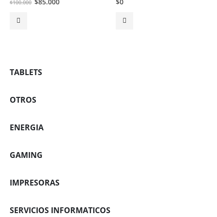
El
El
$
85.000
$
0
$
100.000
precio
precio
original
actual
era:
es:
$100.000.
$85.000.
TABLETS
OTROS
ENERGIA
GAMING
IMPRESORAS
SERVICIOS INFORMATICOS