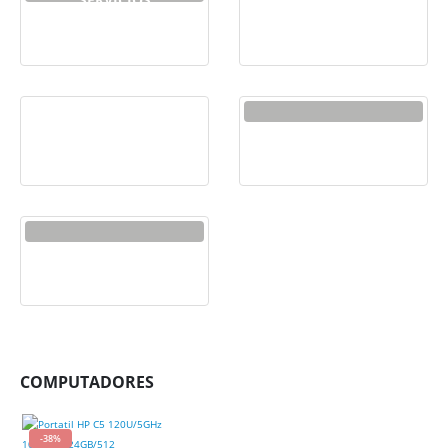
SERVICIOS
TABLETS
INFORMÁTICOS
8
PRODUCTOS
TECLADOS Y MOUSE
TELEVISORES
WEB
1
PRODUCTO
COMPUTADORES
-38%