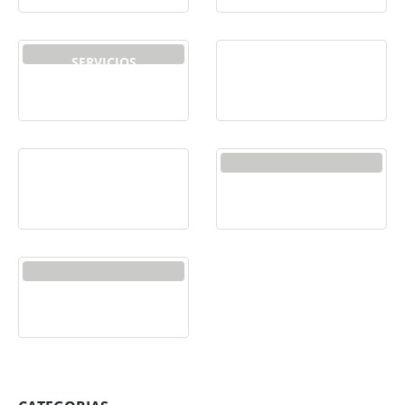
SERVICIOS
TABLETS
INFORMÁTICOS
8
PRODUCTOS
TECLADOS Y MOUSE
TELEVISORES
WEB
1
PRODUCTO