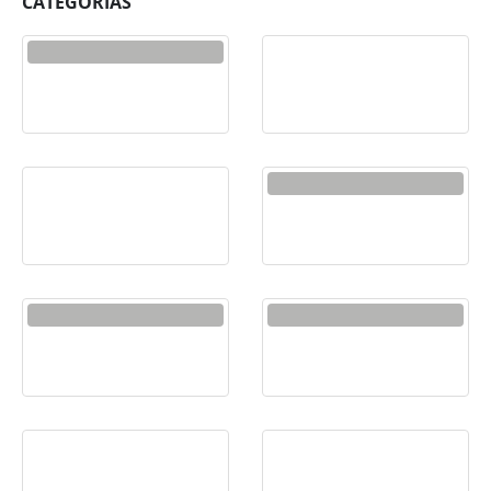
CATEGORIAS
ALMACENAMIENTO
ANTIVIRUS
AUDIFONOS
CELULARES
COMPUTADORES
CORPORATIVO
1
PRODUCTO
ENERGIA
GAMING