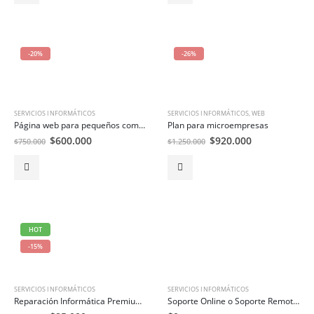
-20%
-26%
SERVICIOS INFORMÁTICOS
SERVICIOS INFORMÁTICOS
,
WEB
Página web para pequeños comercios y personas
Plan para microempresas
El
El
El
El
$
600.000
$
920.000
$
750.000
$
1.250.000
precio
precio
precio
precio
original
actual
original
actual
era:
es:
era:
es:
$750.000.
$600.000.
$1.250.000.
$920.000.
HOT
-15%
SERVICIOS INFORMÁTICOS
SERVICIOS INFORMÁTICOS
Reparación Informática Premium Plus
Soporte Online o Soporte Remoto Por Demanda