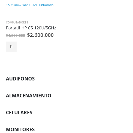
COMPUTADORES
Portatil HP C5 120U/5GHz 10C/Ram 24GB/512 SSD/Linux/Pant 15.6″FHD/Dorado
El
El
$
2.600.000
$
4.200.000
precio
precio
original
actual
era:
es:
$4.200.000.
$2.600.000.
AUDIFONOS
ALMACENAMIENTO
CELULARES
MONITORES