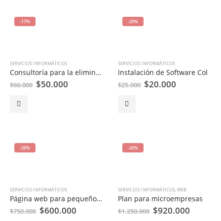
-17%
-20%
SERVICIOS INFORMÁTICOS
SERVICIOS INFORMÁTICOS
Consultoría para la eliminación de Emails
Instalación de Software Col
El
El
El
El
$
50.000
$
20.000
$
60.000
$
25.000
precio
precio
precio
precio
original
actual
original
actual
era:
es:
era:
es:
$60.000.
$50.000.
$25.000.
$20.000.
-20%
-26%
SERVICIOS INFORMÁTICOS
SERVICIOS INFORMÁTICOS
,
WEB
Página web para pequeños comercios y personas
Plan para microempresas
El
El
El
El
$
600.000
$
920.000
$
750.000
$
1.250.000
precio
precio
precio
precio