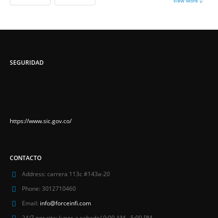
View More
SEGURIDAD
https://www.sic.gov.co/
CONTACTO
Address:
carrera 113c #143a-20
Phone:
3012710460
Email:
info@forceinfi.com
24/7 por cita:
lunes a sabado/ 9:00 AM - 5:00 PM