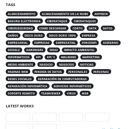
TAGS
ALMACENAMIENTO
ALMACENAMIENTO EN LA NUBE
ANYDESK
BASURA ELECTRONICA
CIBERATAQUE
CIBERATAQUES
CIBERSEGURIDAD
COMO DESCARGAR
CORTO
DATA
DATOS
DAÑOS
DISCO DURO
DISCO DURO 100%
EMPRESA
EMPRESARIAL
EMPRESAS
EMPRESATIAL
FORCEINFI
GOBIERNO
GOOGLE
HARDWARE
IDEAS
IMPACTO AMBIENTAL
INFORMATICOS
KPI
KPI´S
MALWARE
MARKETING
MEDIO AMBIENTE
NEGOCIO
NEGOCIOS
NOTICIAS
PAGINAS WEB
PERDIDA DE DATOS
PERSONALES
PERSONAS
REDES SOCIALES
REPARACIÓN DE COMPUTADORAS
REPARACIÓN INFORMÁTICA
SERVICIOS INFORMÁTICOS
SOPORTE REMOTO
TEAMVIEWER
VIRUS
WEB
LATEST WORKS