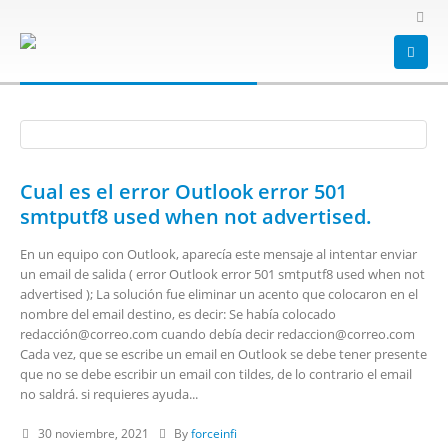
HOME
BLOG
2021
Yearly Archives - 2021
Cual es el error Outlook error 501
smtputf8 used when not advertised.
En un equipo con Outlook, aparecía este mensaje al intentar enviar
un email de salida ( error Outlook error 501 smtputf8 used when not
advertised ); La solución fue eliminar un acento que colocaron en el
nombre del email destino, es decir: Se había colocado
redacción@correo.com cuando debía decir redaccion@correo.com
Cada vez, que se escribe un email en Outlook se debe tener presente
que no se debe escribir un email con tildes, de lo contrario el email
no saldrá. si requieres ayuda...
30 noviembre, 2021
By
forceinfi