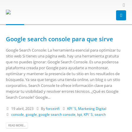
HOME
BLOG
TAG -
KPI´S
KPI´S
Google search console para que sirve
Google Search Console: La herramienta esencial para optimizar tu
sitio web Si tienes una página web, hay una herramienta gratuita
que no puedes ignorar: Google Search Console. Es una poderosa
plataforma creada por Google para ayudarte a monitorear,
optimizar y mantener la presencia de tu sitio en los resultados de
búsqueda. Ya sea que tengas una tienda online, un blog o un sitio
corporativo, Search Console te ofrece información clave para
mejorar tu visibilidad y resolver errores técnicos. ¿Qué es Google
Search Console? Google...
19 abril, 2023
By
forceinfi
KPI´S
,
Marketing Digital
console
,
google
,
google search console
,
kpi
,
KPI´S
,
search
READ MORE...