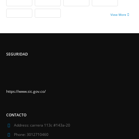
View More
SEGURIDAD
https://www.sic.gov.co/
CONTACTO
Address:
carrera 113c #143a-20
Phone:
3012710460