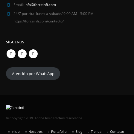
Email:
info@forceinfi.com
24/7 por cita:
lunes a sabado/ 9:00 AM - 5:00 PM
https://forceinfi.com/contacto/
SÍGUENOS
Atención por WhatsApp
© Copyright 2019. Todos los derechos reservados .
Inicio
Nosotros
Portafolio
Blog
Tienda
Contacto