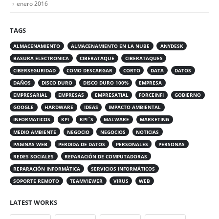
enero 2016
TAGS
ALMACENAMIENTO
ALMACENAMIENTO EN LA NUBE
ANYDESK
BASURA ELECTRONICA
CIBERATAQUE
CIBERATAQUES
CIBERSEGURIDAD
COMO DESCARGAR
CORTO
DATA
DATOS
DAÑOS
DISCO DURO
DISCO DURO 100%
EMPRESA
EMPRESARIAL
EMPRESAS
EMPRESATIAL
FORCEINFI
GOBIERNO
GOOGLE
HARDWARE
IDEAS
IMPACTO AMBIENTAL
INFORMATICOS
KPI
KPI´S
MALWARE
MARKETING
MEDIO AMBIENTE
NEGOCIO
NEGOCIOS
NOTICIAS
PAGINAS WEB
PERDIDA DE DATOS
PERSONALES
PERSONAS
REDES SOCIALES
REPARACIÓN DE COMPUTADORAS
REPARACIÓN INFORMÁTICA
SERVICIOS INFORMÁTICOS
SOPORTE REMOTO
TEAMVIEWER
VIRUS
WEB
LATEST WORKS