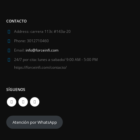
CONTACTO
Address:
carrera 113c #143a-20
Phone:
3012710460
Email:
info@forceinfi.com
24/7 por cita:
lunes a sabado/ 9:00 AM - 5:00 PM
https://forceinfi.com/contacto/
SÍGUENOS
Atención por WhatsApp