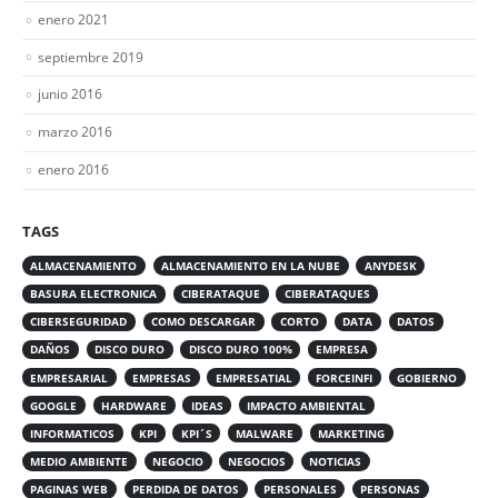
enero 2021
septiembre 2019
junio 2016
marzo 2016
enero 2016
TAGS
ALMACENAMIENTO
ALMACENAMIENTO EN LA NUBE
ANYDESK
BASURA ELECTRONICA
CIBERATAQUE
CIBERATAQUES
CIBERSEGURIDAD
COMO DESCARGAR
CORTO
DATA
DATOS
DAÑOS
DISCO DURO
DISCO DURO 100%
EMPRESA
EMPRESARIAL
EMPRESAS
EMPRESATIAL
FORCEINFI
GOBIERNO
GOOGLE
HARDWARE
IDEAS
IMPACTO AMBIENTAL
INFORMATICOS
KPI
KPI´S
MALWARE
MARKETING
MEDIO AMBIENTE
NEGOCIO
NEGOCIOS
NOTICIAS
PAGINAS WEB
PERDIDA DE DATOS
PERSONALES
PERSONAS