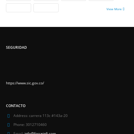
View More
SEGURIDAD
https://www.sic.gov.co/
CONTACTO
Address:
carrera 113c #143a-20
Phone:
3012710460
Email:
info@forceinfi.com