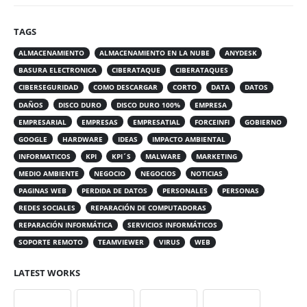
TAGS
ALMACENAMIENTO
ALMACENAMIENTO EN LA NUBE
ANYDESK
BASURA ELECTRONICA
CIBERATAQUE
CIBERATAQUES
CIBERSEGURIDAD
COMO DESCARGAR
CORTO
DATA
DATOS
DAÑOS
DISCO DURO
DISCO DURO 100%
EMPRESA
EMPRESARIAL
EMPRESAS
EMPRESATIAL
FORCEINFI
GOBIERNO
GOOGLE
HARDWARE
IDEAS
IMPACTO AMBIENTAL
INFORMATICOS
KPI
KPI´S
MALWARE
MARKETING
MEDIO AMBIENTE
NEGOCIO
NEGOCIOS
NOTICIAS
PAGINAS WEB
PERDIDA DE DATOS
PERSONALES
PERSONAS
REDES SOCIALES
REPARACIÓN DE COMPUTADORAS
REPARACIÓN INFORMÁTICA
SERVICIOS INFORMÁTICOS
SOPORTE REMOTO
TEAMVIEWER
VIRUS
WEB
LATEST WORKS