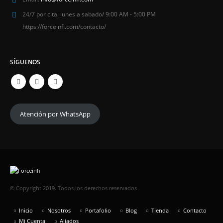
24/7 por cita:
lunes a sabado/ 9:00 AM - 5:00 PM
https://forceinfi.com/contacto/
SÍGUENOS
Atención por WhatsApp
© Copyright 2019. Todos los derechos reservados .
Inicio
Nosotros
Portafolio
Blog
Tienda
Contacto
Mi Cuenta
Aliados