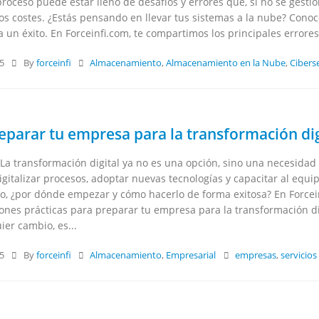
roceso puede estar lleno de desafíos y errores que, si no se gesti
os costes. ¿Estás pensando en llevar tus sistemas a la nube? Cono
 un éxito. En Forceinfi.com, te compartimos los principales errores 
25
By
forceinfi
Almacenamiento
,
Almacenamiento en la Nube
,
Cibers
parar tu empresa para la transformación dig
La transformación digital ya no es una opción, sino una necesidad 
Digitalizar procesos, adoptar nuevas tecnologías y capacitar al equ
o, ¿por dónde empezar y cómo hacerlo de forma exitosa? En Forcein
nes prácticas para preparar tu empresa para la transformación dig
ier cambio, es...
25
By
forceinfi
Almacenamiento
,
Empresarial
empresas
,
servicios