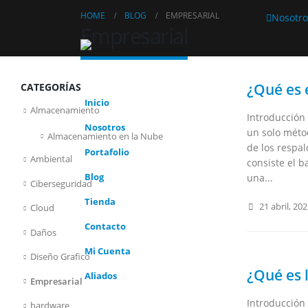
HOME
BLOG
EMPRESARIAL
Nosotro
Empresarial
¿Qué es 
CATEGORÍAS
Inicio
Almacenamiento
Introducción
Nosotros
un solo métod
Almacenamiento en la Nube
de los respal
Portafolio
Ambiental
consiste el b
Blog
una...
Ciberseguridad
Tienda
21 abril, 20
Cloud
Contacto
Daños
Mi Cuenta
Diseño Grafico
¿Qué es l
Aliados
Empresarial
Introducción 
hardware