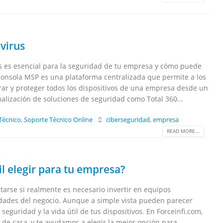
virus
us es esencial para la seguridad de tu empresa y cómo puede
 consola MSP es una plataforma centralizada que permite a los
rar y proteger todos los dispositivos de una empresa desde un
tualización de soluciones de seguridad como Total 360...
Técnico
,
Soporte Técnico Online
ciberseguridad
,
empresa
READ MORE...
il elegir para tu empresa?
tarse si realmente es necesario invertir en equipos
sidades del negocio. Aunque a simple vista pueden parecer
seguridad y la vida útil de tus dispositivos. En Forceinfi.com,
 de casa, y te ayudamos a elegir la mejor opción para...