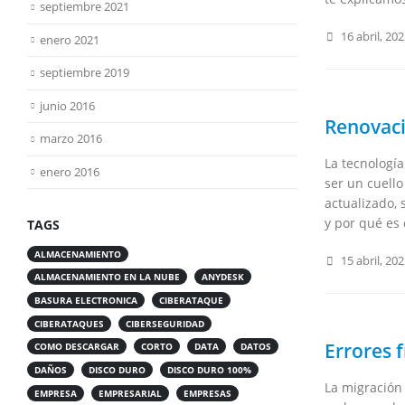
septiembre 2021
16 abril, 20
enero 2021
septiembre 2019
junio 2016
Renovaci
marzo 2016
La tecnologí
enero 2016
ser un cuello
actualizado, 
y por qué es 
TAGS
ALMACENAMIENTO
15 abril, 20
ALMACENAMIENTO EN LA NUBE
ANYDESK
BASURA ELECTRONICA
CIBERATAQUE
CIBERATAQUES
CIBERSEGURIDAD
Errores f
COMO DESCARGAR
CORTO
DATA
DATOS
DAÑOS
DISCO DURO
DISCO DURO 100%
La migración 
EMPRESA
EMPRESARIAL
EMPRESAS