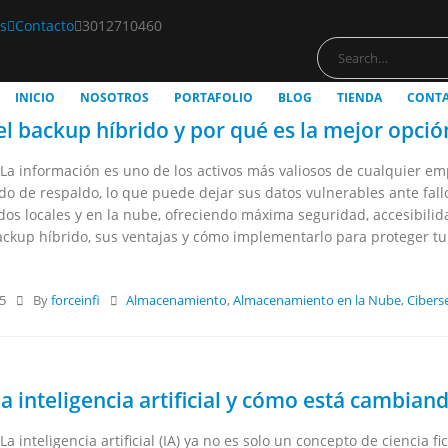
s
Contacto
3012710460
INICIO
NOSOTROS
PORTAFOLIO
BLOG
TIENDA
CONT
el backup híbrido y por qué es la mejor opci
 La información es uno de los activos más valiosos de cualquier
o de respaldo, lo que puede dejar sus datos vulnerables ante fall
dos locales y en la nube, ofreciendo máxima seguridad, accesibilid
ackup híbrido, sus ventajas y cómo implementarlo para proteger tu
25
By
forceinfi
Almacenamiento
,
Almacenamiento en la Nube
,
Cibers
a inteligencia artificial y cómo está cambian
La inteligencia artificial (IA) ya no es solo un concepto de ciencia f