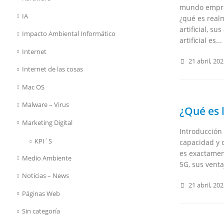
mundo empres
IA
¿qué es realm
artificial, s
Impacto Ambiental Informático
artificial es...
Internet
21 abril, 20
Internet de las cosas
Mac OS
Malware – Virus
¿Qué es 
Marketing Digital
Introducción
KPI´S
capacidad y c
es exactament
Medio Ambiente
5G, sus venta
Noticias – News
21 abril, 20
Páginas Web
Sin categoría