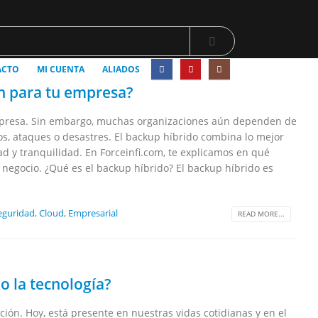
ACTO
MI CUENTA
ALIADOS
ón para tu empresa?
 empresa. Sin embargo, muchas organizaciones aún dependen de
os, ataques o desastres. El backup híbrido combina lo mejor
ad y tranquilidad. En Forceinfi.com, te explicamos en qué
 negocio. ¿Qué es el backup híbrido? El backup híbrido es
eguridad
,
Cloud
,
Empresarial
READ MORE...
do la tecnología?
icción. Hoy, está presente en nuestras vidas cotidianas y en el