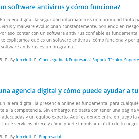
un software antivirus y cómo funciona?
En la era digital, la seguridad informática es una prioridad tanto
 virus y malware evolucionan constantemente, poniendo en riesgo t
 Por eso, contar con un software antivirus confiable es fundamental
 te explicamos qué es un software antivirus, cómo funciona y por q
 software antivirus es un programa...
25
By
forceinfi
Ciberseguridad
,
Empresarial
,
Soporte Técnico
,
Soporte
ecnología 5G y cómo impactará
 tu empresa?
una agencia digital y cómo puede ayudar a tu
 el mejor monitor para tu PC o
En la era digital, la presencia online es fundamental para cualqui
te a la competencia. Sin embargo, no basta con tener una página we
 adecuadas y un equipo experto. Aquí es donde entra en juego la a
oftware antivirus y cómo
al, qué servicios ofrece y cómo puede impulsar el éxito de tu negoci
25
By
forceinfi
Empresarial