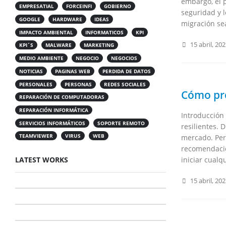
embargo, el p
EMPRESATIAL
FORCEINFI
GOBIERNO
seguridad y l
GOOGLE
HARDWARE
IDEAS
migración sea
IMPACTO AMBIENTAL
INFORMATICOS
KPI
15 abril, 20
KPI´S
MALWARE
MARKETING
MEDIO AMBIENTE
NEGOCIO
NEGOCIOS
NOTICIAS
PAGINAS WEB
PERDIDA DE DATOS
PERSONALES
PERSONAS
REDES SOCIALES
Cómo pre
REPARACIÓN DE COMPUTADORAS
REPARACIÓN INFORMÁTICA
Introducción 
SERVICIOS INFORMÁTICOS
SOPORTE REMOTO
resilientes. 
TEAMVIEWER
VIRUS
WEB
mercado. Per
recomendacio
LATEST WORKS
iniciar cualqu
15 abril, 20