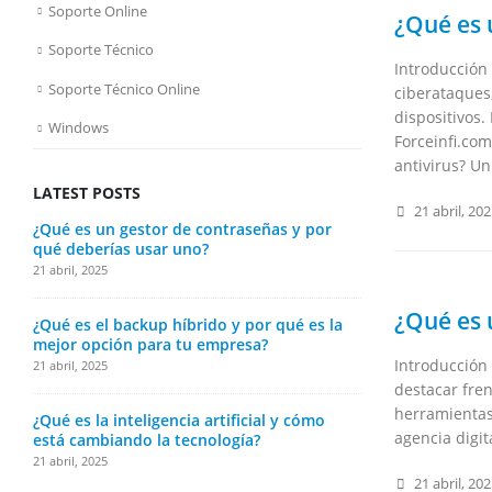
Soporte Online
¿Qué es 
Soporte Técnico
Introducción 
Soporte Técnico Online
ciberataques,
dispositivos.
Windows
Forceinfi.com
antivirus? Un
LATEST POSTS
21 abril, 20
¿Qué es un gestor de contraseñas y por
¿Qué es la t
qué deberías usar uno?
en tu vida y
21 abril, 2025
21 abril, 2025
¿Qué es 
¿Qué es el backup híbrido y por qué es la
¿Cómo elegir
mejor opción para tu empresa?
laptop?
Introducción 
21 abril, 2025
21 abril, 2025
destacar fren
herramientas
¿Qué es la inteligencia artificial y cómo
¿Qué es un s
agencia digit
está cambiando la tecnología?
funciona?
21 abril, 2025
21 abril, 2025
21 abril, 20