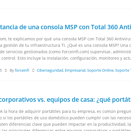
tancia de una consola MSP con Total 360 Anti
.com, te explicamos por qué una consola MSP con Total 360 Antivir
la gestión de tu infraestructura TI. ¿Qué es una consola MSP? Una
e servicios gestionados (como Forceinfi.com) supervisar, administ
 control. Esto incluye la instalación, configuración, monitoreo y ac
25
By
forceinfi
Ciberseguridad
,
Empresarial
,
Soporte Online
,
Soporte 
corporativos vs. equipos de casa: ¿qué portát
A la hora de adquirir portátiles para tu empresa, es común pregun
 o si los portátiles de uso doméstico pueden cumplir con las nece
isten diferencias clave que pueden impactar en la productividad, la 
 las principales diferencias entre equipos corporativos y portátiles