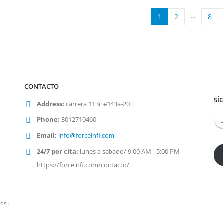
…
1
2
8
CONTACTO
SÍ
Address:
carrera 113c #143a-20
Phone:
3012710460
Email:
info@forceinfi.com
24/7 por cita:
lunes a sabado/ 9:00 AM - 5:00 PM
https://forceinfi.com/contacto/
os .