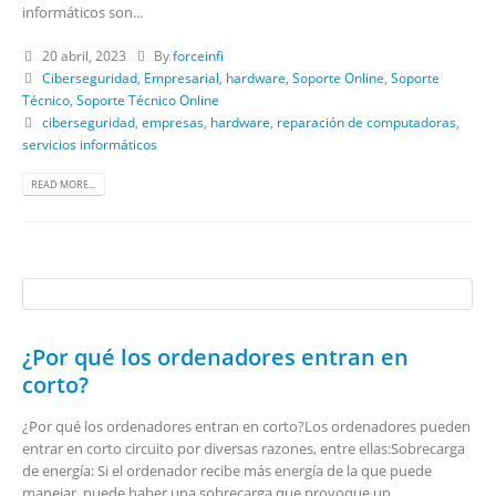
informáticos son...
20 abril, 2023
By
forceinfi
Ciberseguridad
,
Empresarial
,
hardware
,
Soporte Online
,
Soporte
Técnico
,
Soporte Técnico Online
ciberseguridad
,
empresas
,
hardware
,
reparación de computadoras
,
servicios informáticos
READ MORE...
¿Por qué los ordenadores entran en
corto?
¿Por qué los ordenadores entran en corto?Los ordenadores pueden
entrar en corto circuito por diversas razones, entre ellas:Sobrecarga
de energía: Si el ordenador recibe más energía de la que puede
manejar, puede haber una sobrecarga que provoque un