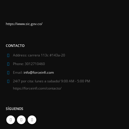
https://www.sic.gov.co/
CONTACTO
Address:
carrera 113c #143a-20
Phone:
3012710460
Email:
info@forceinfi.com
24/7 por cita:
lunes a sabado/ 9:00 AM - 5:00 PM
https://forceinfi.com/contacto/
SÍGUENOS