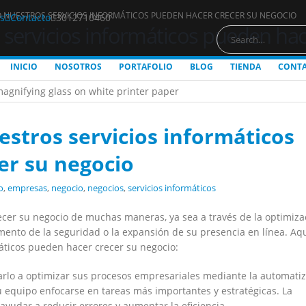
NUESTROS SERVICIOS INFORMÁTICOS PUEDEN HACER CRECER SU NEGOCIO
s
Contacto
3012710460
ervicios informáticos pueden hac
INICIO
NOSOTROS
PORTAFOLIO
BLOG
TIENDA
CONT
stros servicios informáticos
er su negocio
o
,
empresas
,
negocio
,
negocios
,
servicios informáticos
ecer su negocio de muchas maneras, ya sea a través de la optimiza
umento de la seguridad o la expansión de su presencia en línea. Aq
áticos pueden hacer crecer su negocio:
lo a optimizar sus procesos empresariales mediante la automati
 su equipo enfocarse en tareas más importantes y estratégicas. La
udar a reducir errores y aumentar la eficiencia.