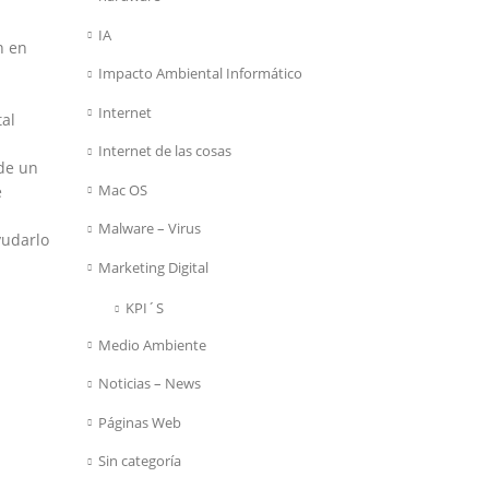
IA
n en
Impacto Ambiental Informático
Internet
tal
Internet de las cosas
 de un
Mac OS
e
Malware – Virus
yudarlo
Marketing Digital
KPI´S
Medio Ambiente
Noticias – News
Páginas Web
Sin categoría