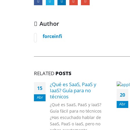
Author
forceinfi
RELATED
POSTS
¿Qué es SaaS, PaaS y
15
IaaS? Guía para no
20
técnicos
Abr
Abr
¿Qué es SaaS, PaaS y IaaS?
Guía fácil para no técnicos
¿Has escuchado hablar de
SaaS, PaaS o IaaS, pero no