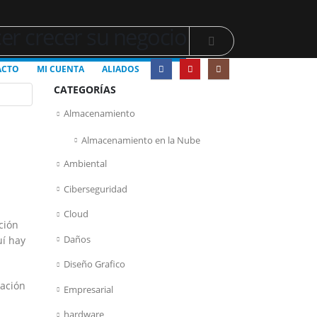
er crecer su negocio
ACTO
MI CUENTA
ALIADOS
CATEGORÍAS
Almacenamiento
Almacenamiento en la Nube
Ambiental
Ciberseguridad
Cloud
ción
Daños
uí hay
Diseño Grafico
zación
Empresarial
hardware