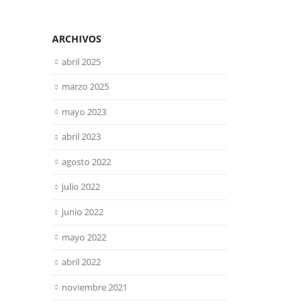
muchas pymes aún
read
dependen de un solo
método...
ARCHIVOS
read more
abril 2025
marzo 2025
mayo 2023
abril 2023
agosto 2022
julio 2022
junio 2022
mayo 2022
abril 2022
noviembre 2021