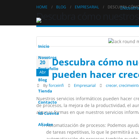
HOME
BLOG
EMPRESARIAL
DESCUBRA CÓMO 
Nosotro
Descubra cómo nuestros s
Inicio
Nosotros
Descubra cómo nue
20
Portafolio
pueden hacer crec
Abr
Blog
By
forceinfi
Empresarial
crecer
,
crecimeint
Tienda
Nuestros servicios informáticos pueden hacer cr
Contacto
de procesos, la mejora de la productividad, el a
algunas formas en que nuestros servicios inform
Mi Cuenta
Aliados
Automatización de procesos: Podemos ayudar
de tareas repetitivas, lo que le permitirá a
automatización de procesos también puede ay