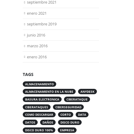
septiembre 2021
enero 2021
septiembre 2019
junio 2016
marzo 2016
enero 2016
TAGS
ALMACENAMIENTO
ALMACENAMIENTO EN LA NUBE
ANYDESK
BASURA ELECTRONICA
CIBERATAQUE
CIBERATAQUES
CIBERSEGURIDAD
COMO DESCARGAR
CORTO
DATA
DATOS
DAÑOS
DISCO DURO
DISCO DURO 100%
EMPRESA