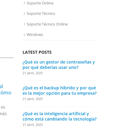
Soporte Online
Soporte Técnico
Soporte Técnico Online
Windows
LATEST POSTS
¿Qué es un gestor de contraseñas y
¿Qué es la t
por qué deberías usar uno?
impactará en
21 abril, 2025
21 abril, 2025
al
¿Qué es el backup híbrido
¿Qué es el backup híbrido y por qué
¿Cómo elegir
15
08
 cómo
y por qué es la mejor
¿Qué
es la mejor opción para tu empresa?
tu PC o lapt
opción para tu empresa?
21 abril, 2025
21 abril, 2025
Abr
Ago
La d
 es
Introducción La información
cern
 más
es uno de los activos más
¿Qué es la inteligencia artificial y
¿Qué es un s
mini
cómo está cambiando la tecnología?
cómo funcio
valiosos de cualquier
ambi
21 abril, 2025
21 abril, 2025
empresa. Sin embargo,
e in