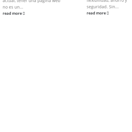
flexibilidad, ahorro y
actual, tener una página web
seguridad. Sin...
no es un...
read more
read more