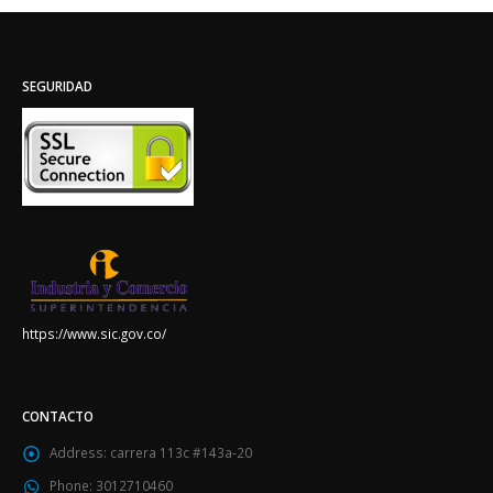
SEGURIDAD
https://www.sic.gov.co/
CONTACTO
Address:
carrera 113c #143a-20
Phone:
3012710460