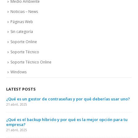
Medio Ambiente
Noticias – News
Páginas Web
Sin categoría
Soporte Online
Soporte Técnico
Soporte Técnico Online
Windows
LATEST POSTS
¿Qué es un gestor de contraseñas y por qué deberías usar uno?
¿Qu
em
21 abril, 2025
21 a
¿Qué es el backup híbrido y por qué es la mejor opción para tu
empresa?
¿Có
21 abril, 2025
21 a