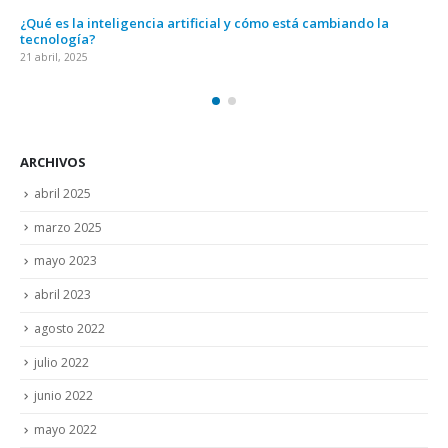
¿Qué es la inteligencia artificial y cómo está cambiando la
¿Qu
tecnología?
21 a
21 abril, 2025
ARCHIVOS
abril 2025
marzo 2025
mayo 2023
abril 2023
agosto 2022
julio 2022
junio 2022
mayo 2022