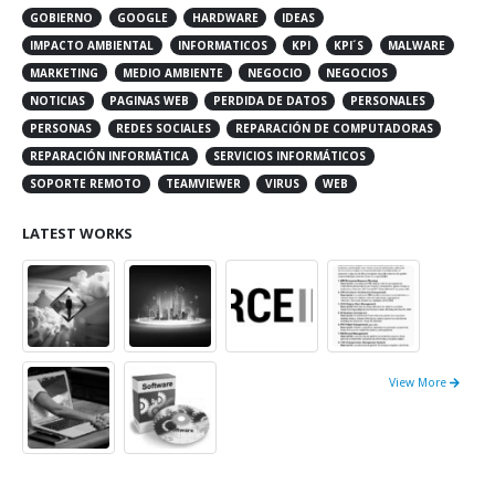
GOBIERNO
GOOGLE
HARDWARE
IDEAS
IMPACTO AMBIENTAL
INFORMATICOS
KPI
KPI´S
MALWARE
MARKETING
MEDIO AMBIENTE
NEGOCIO
NEGOCIOS
NOTICIAS
PAGINAS WEB
PERDIDA DE DATOS
PERSONALES
PERSONAS
REDES SOCIALES
REPARACIÓN DE COMPUTADORAS
REPARACIÓN INFORMÁTICA
SERVICIOS INFORMÁTICOS
SOPORTE REMOTO
TEAMVIEWER
VIRUS
WEB
LATEST WORKS
View More