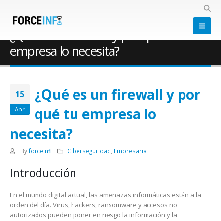
HOME
BLOG
CIBERSEGURIDAD
,
EMPRESARIAL
¿QUÉ ES UN FIREWALL Y POR QUÉ TU EMPRESA LO NECESITA?
¿Qué es un firewall y por qué tu
empresa lo necesita?
¿Qué es un firewall y por
15
qué tu empresa lo
Abr
necesita?
By
forceinfi
Ciberseguridad
,
Empresarial
Introducción
En el mundo digital actual, las amenazas informáticas están a la
orden del día. Virus, hackers, ransomware y accesos no
autorizados pueden poner en riesgo la información y la