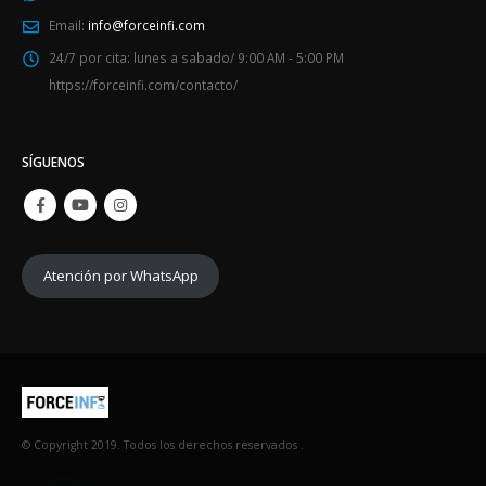
Email:
info@forceinfi.com
24/7 por cita:
lunes a sabado/ 9:00 AM - 5:00 PM
https://forceinfi.com/contacto/
SÍGUENOS
Atención por WhatsApp
Portatil HP C5 120U/5GHz 10
© Copyright 2019. Todos los derechos reservados .
24GB/512 SSD/Linux/Pant
15.6"FHD/Dorado