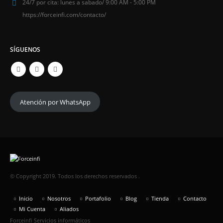
24/7 por cita:
lunes a sabado/ 9:00 AM - 5:00 PM
https://forceinfi.com/contacto/
SÍGUENOS
Atención por WhatsApp
© Copyright 2019. Todos los derechos reservados .
Inicio
Nosotros
Portafolio
Blog
Tienda
Contacto
Mi Cuenta
Aliados
Forceinfi Servicios informáticos