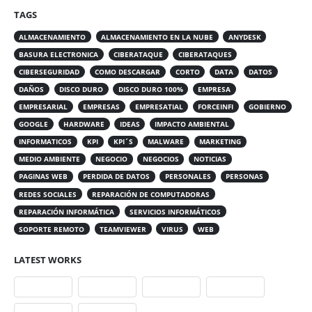
TAGS
ALMACENAMIENTO
ALMACENAMIENTO EN LA NUBE
ANYDESK
BASURA ELECTRONICA
CIBERATAQUE
CIBERATAQUES
CIBERSEGURIDAD
COMO DESCARGAR
CORTO
DATA
DATOS
DAÑOS
DISCO DURO
DISCO DURO 100%
EMPRESA
EMPRESARIAL
EMPRESAS
EMPRESATIAL
FORCEINFI
GOBIERNO
GOOGLE
HARDWARE
IDEAS
IMPACTO AMBIENTAL
INFORMATICOS
KPI
KPI´S
MALWARE
MARKETING
MEDIO AMBIENTE
NEGOCIO
NEGOCIOS
NOTICIAS
PAGINAS WEB
PERDIDA DE DATOS
PERSONALES
PERSONAS
REDES SOCIALES
REPARACIÓN DE COMPUTADORAS
REPARACIÓN INFORMÁTICA
SERVICIOS INFORMÁTICOS
SOPORTE REMOTO
TEAMVIEWER
VIRUS
WEB
LATEST WORKS