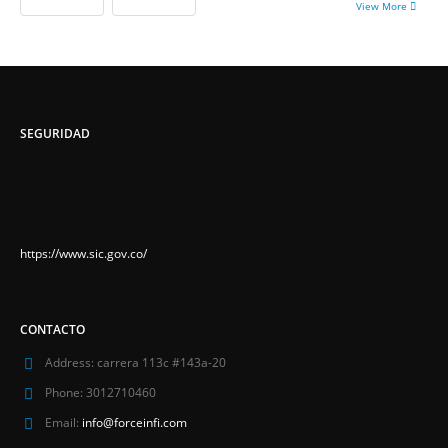
View More
SEGURIDAD
https://www.sic.gov.co/
CONTACTO
Address:
carrera 113c #143a-20
Phone:
3012710460
Email:
info@forceinfi.com