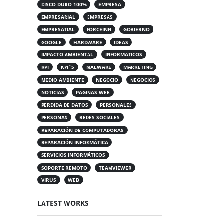
DISCO DURO 100%
EMPRESA
EMPRESARIAL
EMPRESAS
EMPRESATIAL
FORCEINFI
GOBIERNO
GOOGLE
HARDWARE
IDEAS
IMPACTO AMBIENTAL
INFORMATICOS
KPI
KPI´S
MALWARE
MARKETING
MEDIO AMBIENTE
NEGOCIO
NEGOCIOS
NOTICIAS
PAGINAS WEB
PERDIDA DE DATOS
PERSONALES
PERSONAS
REDES SOCIALES
REPARACIÓN DE COMPUTADORAS
REPARACIÓN INFORMÁTICA
SERVICIOS INFORMÁTICOS
SOPORTE REMOTO
TEAMVIEWER
VIRUS
WEB
LATEST WORKS