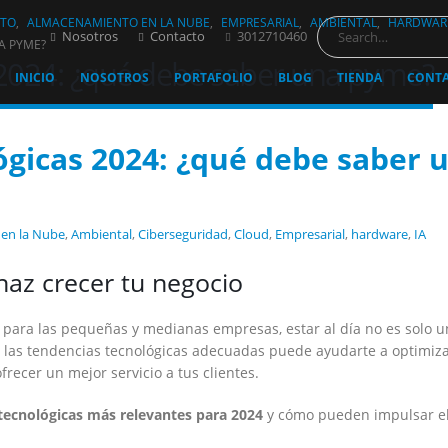
NTO
,
ALMACENAMIENTO EN LA NUBE
,
EMPRESARIAL
,
AMBIENTAL
,
HARDWAR
Nosotros
Contacto
3012710460
A PYME?
 2024: ¿qué debe saber una pyme?
INICIO
NOSOTROS
PORTAFOLIO
BLOG
TIENDA
CONT
ógicas 2024: ¿qué debe saber 
en la Nube
,
Ambiental
,
Ciberseguridad
,
Cloud
,
Empresarial
,
hardware
,
IA
haz crecer tu negocio
y, para las pequeñas y medianas empresas, estar al día no es solo 
r las tendencias tecnológicas adecuadas puede ayudarte a optimiz
frecer un mejor servicio a tus clientes.
tecnológicas más relevantes para 2024
y cómo pueden impulsar e