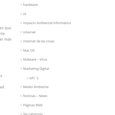
hardware
IA
Impacto Ambiental Informático
mes que
Internet
nte
ser más
Internet de las cosas
Mac OS
Malware – Virus
Marketing Digital
as
KPI´S
Medio Ambiente
ad.
Noticias – News
Páginas Web
Sin categoría