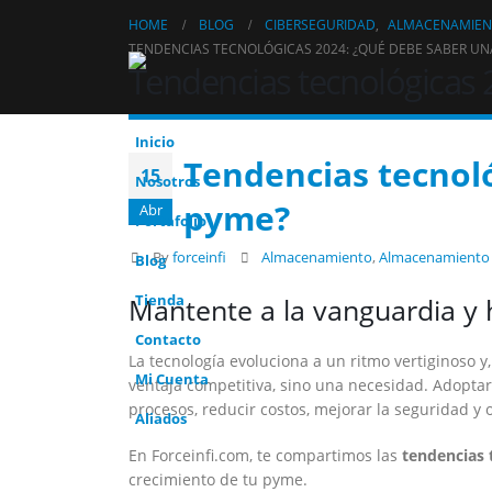
HOME
BLOG
CIBERSEGURIDAD
,
ALMACENAMIE
TENDENCIAS TECNOLÓGICAS 2024: ¿QUÉ DEBE SABER UN
Tendencias tecnológicas
Inicio
Tendencias tecnol
15
Nosotros
pyme?
Abr
Portafolio
By
forceinfi
Almacenamiento
,
Almacenamiento 
Blog
Mantente a la vanguardia y 
Tienda
Contacto
La tecnología evoluciona a un ritmo vertiginoso 
Mi Cuenta
ventaja competitiva, sino una necesidad. Adopta
procesos, reducir costos, mejorar la seguridad y o
Aliados
En Forceinfi.com, te compartimos las
tendencias 
crecimiento de tu pyme.