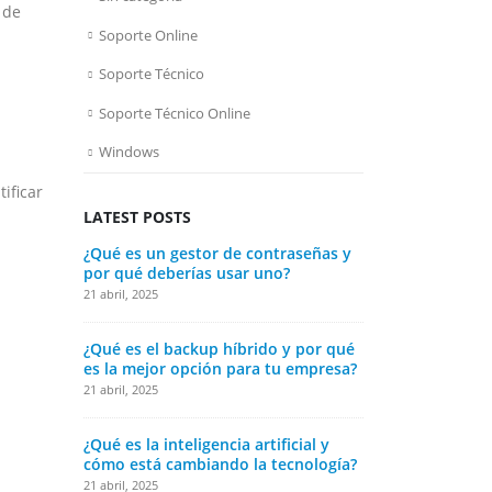
 de
Soporte Online
Soporte Técnico
Soporte Técnico Online
Windows
ificar
LATEST POSTS
¿Qué es un gestor de contraseñas y
¿Qué es la t
por qué deberías usar uno?
impactará en
21 abril, 2025
21 abril, 2025
¿Qué es el backup híbrido y por qué
¿Cómo elegir
es la mejor opción para tu empresa?
tu PC o lapt
21 abril, 2025
21 abril, 2025
¿Qué es la inteligencia artificial y
¿Qué es un s
cómo está cambiando la tecnología?
cómo funcio
21 abril, 2025
21 abril, 2025