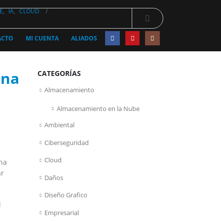
E
,
IA
,
CLOUD
ACTO
MI CUENTA
ALIADOS
una
CATEGORÍAS
Almacenamiento
Almacenamiento en la Nube
Ambiental
Ciberseguridad
Cloud
una
ar
Daños
Diseño Grafico
l
Empresarial