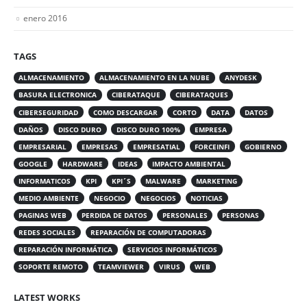
enero 2016
TAGS
ALMACENAMIENTO
ALMACENAMIENTO EN LA NUBE
ANYDESK
BASURA ELECTRONICA
CIBERATAQUE
CIBERATAQUES
CIBERSEGURIDAD
COMO DESCARGAR
CORTO
DATA
DATOS
DAÑOS
DISCO DURO
DISCO DURO 100%
EMPRESA
EMPRESARIAL
EMPRESAS
EMPRESATIAL
FORCEINFI
GOBIERNO
GOOGLE
HARDWARE
IDEAS
IMPACTO AMBIENTAL
INFORMATICOS
KPI
KPI´S
MALWARE
MARKETING
MEDIO AMBIENTE
NEGOCIO
NEGOCIOS
NOTICIAS
PAGINAS WEB
PERDIDA DE DATOS
PERSONALES
PERSONAS
REDES SOCIALES
REPARACIÓN DE COMPUTADORAS
REPARACIÓN INFORMÁTICA
SERVICIOS INFORMÁTICOS
SOPORTE REMOTO
TEAMVIEWER
VIRUS
WEB
LATEST WORKS