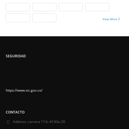
View More
SEGURIDAD
https://www.sic.gov.co/
CONTACTO
Address:
carrera 113c #143a-20