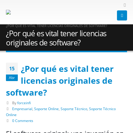
HOME
BLOG
SOPORTE TÉCNICO
,
SOPORTE ONLINE
,
SOPORTE TÉCNICO ONLINE
,
EMPRESARIAL
¿POR QUÉ ES VITAL TENER LICENCIAS ORIGINALES DE SOFTWARE?
¿Por qué es vital tener licencias
originales de software?
¿Por qué es vital tener
15
licencias originales de
Abr
software?
By
forceinfi
Empresarial
,
Soporte Online
,
Soporte Técnico
,
Soporte Técnico
Online
0 Comments