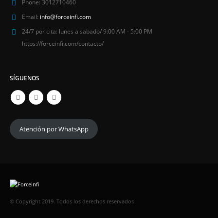
Phone:
3012710460
Email:
info@forceinfi.com
24/7 por cita:
lunes a sabado/ 9:00 AM - 5:00 PM
https://forceinfi.com/contacto/
SÍGUENOS
Atención por WhatsApp
© Copyright 2019. Todos los derechos reservados .