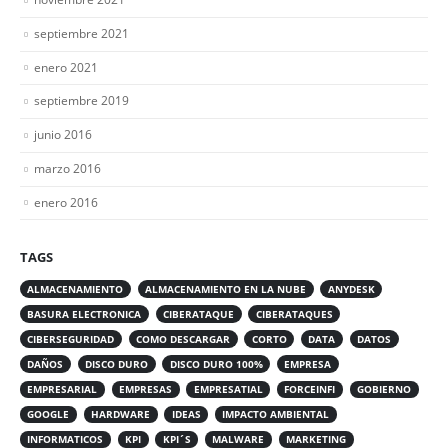
septiembre 2021
enero 2021
septiembre 2019
junio 2016
marzo 2016
enero 2016
TAGS
ALMACENAMIENTO
ALMACENAMIENTO EN LA NUBE
ANYDESK
BASURA ELECTRONICA
CIBERATAQUE
CIBERATAQUES
CIBERSEGURIDAD
COMO DESCARGAR
CORTO
DATA
DATOS
DAÑOS
DISCO DURO
DISCO DURO 100%
EMPRESA
EMPRESARIAL
EMPRESAS
EMPRESATIAL
FORCEINFI
GOBIERNO
GOOGLE
HARDWARE
IDEAS
IMPACTO AMBIENTAL
INFORMATICOS
KPI
KPI´S
MALWARE
MARKETING