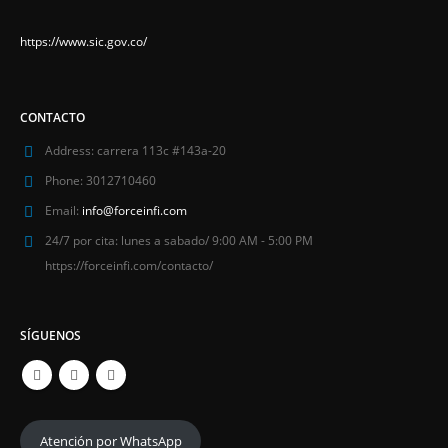
https://www.sic.gov.co/
CONTACTO
Address:
carrera 113c #143a-20
Phone:
3012710460
Email:
info@forceinfi.com
24/7 por cita:
lunes a sabado/ 9:00 AM - 5:00 PM
https://forceinfi.com/contacto/
SÍGUENOS
Atención por WhatsApp