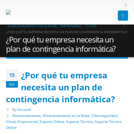
HOME
BLOG
CIBERSEGURIDAD
,
SOPORTE TÉCNICO
,
SOPORTE ONLINE
,
SOPORTE TÉCNICO ONLINE
,
ALMACENAMIENTO
,
ALMACENAMIENTO EN LA NUBE
,
EMPRESARIAL
,
CLOUD
¿POR QUÉ TU EMPRESA NECESITA UN PLAN DE CONTINGENCIA INFORMÁTICA?
¿Por qué tu empresa necesita un
plan de contingencia informática?
¿Por qué tu empresa
15
necesita un plan de
Abr
contingencia informática?
By
forceinfi
Almacenamiento
,
Almacenamiento en la Nube
,
Ciberseguridad
,
Cloud
,
Empresarial
,
Soporte Online
,
Soporte Técnico
,
Soporte Técnico
Online