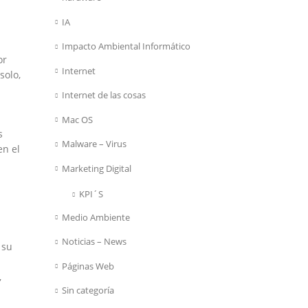
IA
Impacto Ambiental Informático
or
Internet
solo,
Internet de las cosas
Mac OS
s
Malware – Virus
en el
Marketing Digital
KPI´S
Medio Ambiente
Noticias – News
 su
Páginas Web
,
Sin categoría