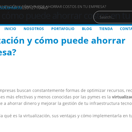
TUALIZACIÓN Y CÓMO PUEDE AHORRAR COSTOS EN TU EMPRESA?
s
Contacto
3012710460
n y cómo puede ahorrar costos en t
INICIO
NOSOTROS
PORTAFOLIO
BLOG
TIENDA
CONT
ización y cómo puede ahorrar
esa?
empresas buscan constantemente formas de optimizar recursos, re
iones más efectivas y menos conocidas por las pymes es la
virtualiza
a ahorrar dinero y mejorar la gestión de tu infraestructura tecno
a qué es la virtualización, sus ventajas y cómo implementarla en t