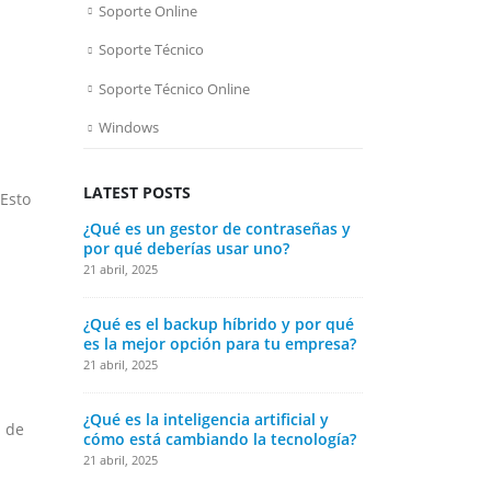
Soporte Online
Soporte Técnico
Soporte Técnico Online
Windows
LATEST POSTS
 Esto
¿Qué es un gestor de contraseñas y
¿Qué es la t
por qué deberías usar uno?
impactará en
21 abril, 2025
21 abril, 2025
¿Qué es el backup híbrido y por qué
¿Cómo elegir
es la mejor opción para tu empresa?
tu PC o lapt
21 abril, 2025
21 abril, 2025
¿Qué es la inteligencia artificial y
¿Qué es un s
d de
cómo está cambiando la tecnología?
cómo funcio
21 abril, 2025
21 abril, 2025