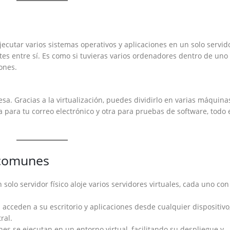
jecutar varios sistemas operativos y aplicaciones en un solo servid
es entre sí. Es como si tuvieras varios ordenadores dentro de uno 
ones.
sa. Gracias a la virtualización, puedes dividirlo en varias máquina
ra para tu correo electrónico y otra para pruebas de software, todo 
 comunes
solo servidor físico aloje varios servidores virtuales, cada uno con
cceden a su escritorio y aplicaciones desde cualquier dispositivo
ral.
nes se ejecutan en un entorno virtual, facilitando su despliegue y