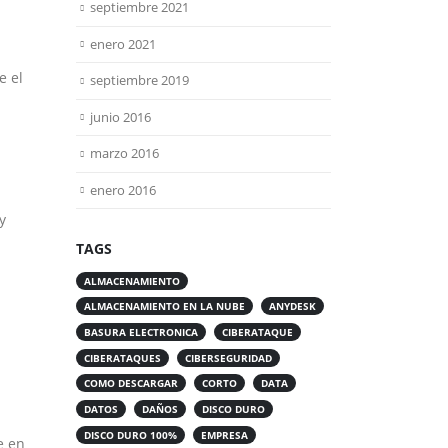
septiembre 2021
enero 2021
e el
septiembre 2019
junio 2016
marzo 2016
enero 2016
y
TAGS
ALMACENAMIENTO
ALMACENAMIENTO EN LA NUBE
ANYDESK
BASURA ELECTRONICA
CIBERATAQUE
CIBERATAQUES
CIBERSEGURIDAD
COMO DESCARGAR
CORTO
DATA
DATOS
DAÑOS
DISCO DURO
DISCO DURO 100%
EMPRESA
e en