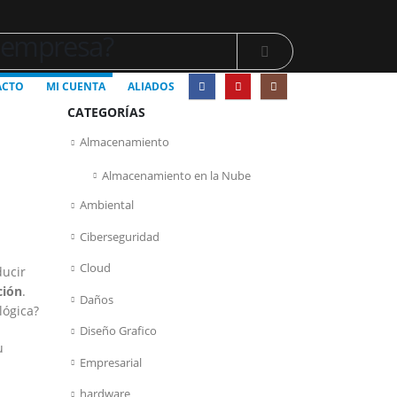
u empresa?
ACTO
MI CUENTA
ALIADOS
CATEGORÍAS
Almacenamiento
Almacenamiento en la Nube
Ambiental
Ciberseguridad
Cloud
ducir
ción
.
Daños
lógica?
Diseño Grafico
u
Empresarial
hardware