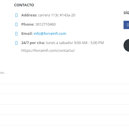
CONTACTO
SÍ
Address:
carrera 113c #143a-20
Phone:
3012710460
Email:
info@forceinfi.com
24/7 por cita:
lunes a sabado/ 9:00 AM - 5:00 PM
https://forceinfi.com/contacto/
os .