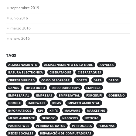
septiembre 2019
junio 2016
marzo 2016
enero 2016
TAGS
ALMACENAMIENTO
ALMACENAMIENTO EN LA NUBE
ANYDESK
BASURA ELECTRONICA
CIBERATAQUE
CIBERATAQUES
CIBERSEGURIDAD
COMO DESCARGAR
CORTO
DATA
DATOS
DAÑOS
DISCO DURO
DISCO DURO 100%
EMPRESA
EMPRESARIAL
EMPRESAS
EMPRESATIAL
FORCEINFI
GOBIERNO
GOOGLE
HARDWARE
IDEAS
IMPACTO AMBIENTAL
INFORMATICOS
KPI
KPI´S
MALWARE
MARKETING
MEDIO AMBIENTE
NEGOCIO
NEGOCIOS
NOTICIAS
PAGINAS WEB
PERDIDA DE DATOS
PERSONALES
PERSONAS
REDES SOCIALES
REPARACIÓN DE COMPUTADORAS