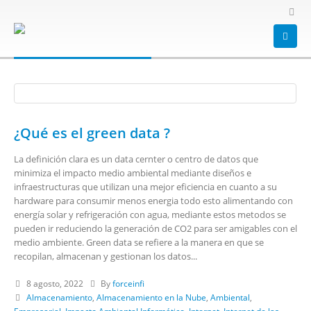
HOME
BLOG
TAG -
ALAMACENAMIENTO
alamacenamiento
¿Qué es el green data ?
La definición clara es un data cernter o centro de datos que
minimiza el impacto medio ambiental mediante diseños e
infraestructuras que utilizan una mejor eficiencia en cuanto a su
hardware para consumir menos energia todo esto alimentando con
energía solar y refrigeración con agua, mediante estos metodos se
pueden ir reduciendo la generación de CO2 para ser amigables con el
medio ambiente.
Green data se refiere a la manera en que se
recopilan, almacenan y gestionan los datos...
8 agosto, 2022
By
forceinfi
Almacenamiento
,
Almacenamiento en la Nube
,
Ambiental
,
Empresarial
,
Impacto Ambiental Informático
,
Internet
,
Internet de las