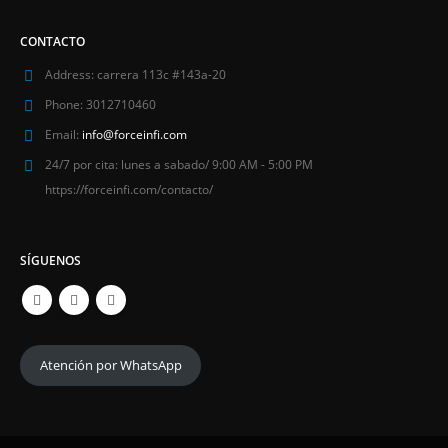
CONTACTO
Address:
carrera 113c #143a-20
Phone:
3012710460
Email:
info@forceinfi.com
24/7 por cita:
lunes a sabado/ 9:00 AM - 5:00 PM
https://forceinfi.com/contacto/
SÍGUENOS
Atención por WhatsApp