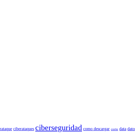
ciberseguridad
rataque
ciberataques
como descargar
data
dato
corto