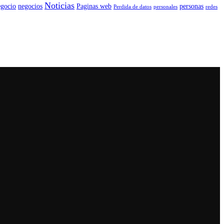
Noticias
egocio
negocios
Paginas web
personas
Perdida de datos
personales
redes