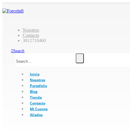
Nosotros
Contacto
3012710460
Search
Inicio
Nosotros
Portafolio
Blog
Tienda
Contacto
Mi Cuenta
Aliados