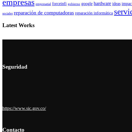
empresas
hardware
forceinfi
google
ideas
impac
empresatial
gobierno
servi
reparación de computadoras
reparación informática
sociales
Latest Works
Seguridad
https://www.sic.gov.co/
Contacto