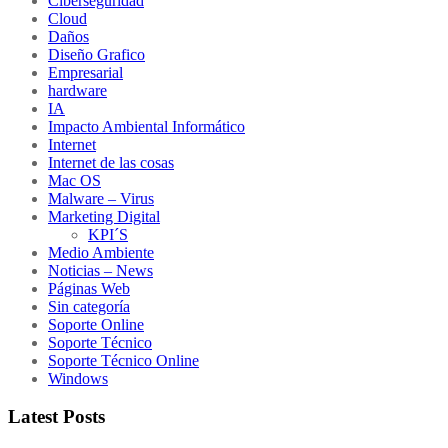
Ciberseguridad
Cloud
Daños
Diseño Grafico
Empresarial
hardware
IA
Impacto Ambiental Informático
Internet
Internet de las cosas
Mac OS
Malware – Virus
Marketing Digital
KPI´S
Medio Ambiente
Noticias – News
Páginas Web
Sin categoría
Soporte Online
Soporte Técnico
Soporte Técnico Online
Windows
Latest Posts