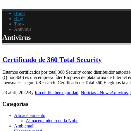
Home
Blog
Tag -
Antivirus
Antivirus
Certificado de 360 Total Security
Estamos certificados por total 360 Security como distribuidor autoriz
(Qihoo360) es una empresa líder Empresa de plataforma de Internet en
mensuales, según i-Research.
Certificado de Total 360 Elegimos la ali
23 abril, 2022
By
forceinfi
Ciberseguridad
,
Noticias - News
Antivirus
,
Categorías
Almacenamiento
Almacenamiento en la Nube
Ambiental