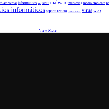
malware
informaticos
to ambiental
marketing
medio ambiente
n
kpi
KPI´S
cios informáticos
virus
web
soporte remoto
teamviewer
View More