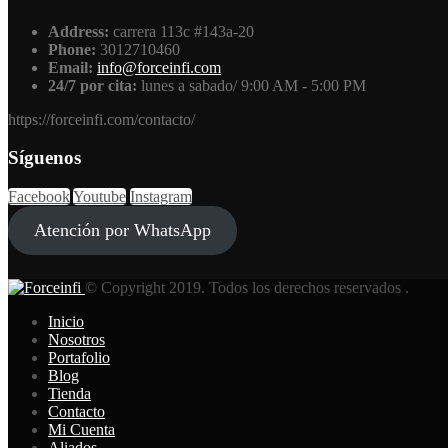
Address:
carrera 113c #143a-20
Phone:
3012710460
Email:
info@forceinfi.com
24/7 por cita:
lunes a sabado/ 9:00 AM - 5:00 PM
https://forceinfi.com/contacto/
Síguenos
Facebook
Youtube
Instagram
Atención por WhatsApp
© Copyright 2019. Todos los derechos reservados .
Inicio
Nosotros
Portafolio
Blog
Tienda
Contacto
Mi Cuenta
Aliados