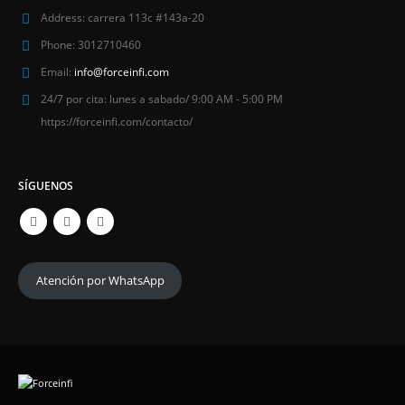
Address:
carrera 113c #143a-20
Phone:
3012710460
Email:
info@forceinfi.com
24/7 por cita:
lunes a sabado/ 9:00 AM - 5:00 PM
https://forceinfi.com/contacto/
SÍGUENOS
Atención por WhatsApp