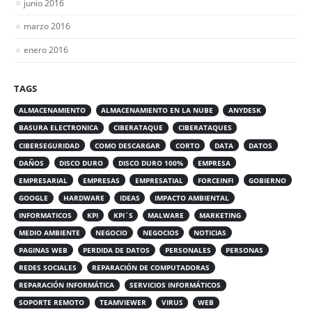
junio 2016
marzo 2016
enero 2016
TAGS
ALMACENAMIENTO
ALMACENAMIENTO EN LA NUBE
ANYDESK
BASURA ELECTRONICA
CIBERATAQUE
CIBERATAQUES
CIBERSEGURIDAD
COMO DESCARGAR
CORTO
DATA
DATOS
DAÑOS
DISCO DURO
DISCO DURO 100%
EMPRESA
EMPRESARIAL
EMPRESAS
EMPRESATIAL
FORCEINFI
GOBIERNO
GOOGLE
HARDWARE
IDEAS
IMPACTO AMBIENTAL
INFORMATICOS
KPI
KPI´S
MALWARE
MARKETING
MEDIO AMBIENTE
NEGOCIO
NEGOCIOS
NOTICIAS
PAGINAS WEB
PERDIDA DE DATOS
PERSONALES
PERSONAS
REDES SOCIALES
REPARACIÓN DE COMPUTADORAS
REPARACIÓN INFORMÁTICA
SERVICIOS INFORMÁTICOS
SOPORTE REMOTO
TEAMVIEWER
VIRUS
WEB