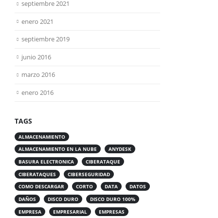
septiembre 2021
enero 2021
septiembre 2019
junio 2016
marzo 2016
enero 2016
TAGS
ALMACENAMIENTO
ALMACENAMIENTO EN LA NUBE
ANYDESK
BASURA ELECTRONICA
CIBERATAQUE
CIBERATAQUES
CIBERSEGURIDAD
COMO DESCARGAR
CORTO
DATA
DATOS
DAÑOS
DISCO DURO
DISCO DURO 100%
EMPRESA
EMPRESARIAL
EMPRESAS