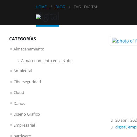
HOME
BLOG
TAG -
DIGITAL
digital
CATEGORÍAS
Almacenamiento
Almacenamiento en la Nube
Ambiental
Ciberseguridad
Cloud
Daños
Diseño Grafico
20 abril, 20
Empresarial
digital
,
emp
hardware