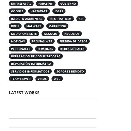
EMPRESATIAL
FORCEINFI
GOBIERNO
GOOGLE
HARDWARE
IDEAS
IMPACTO AMBIENTAL
INFORMATICOS
KPI
KPI´S
MALWARE
MARKETING
MEDIO AMBIENTE
NEGOCIO
NEGOCIOS
NOTICIAS
PAGINAS WEB
PERDIDA DE DATOS
PERSONALES
PERSONAS
REDES SOCIALES
REPARACIÓN DE COMPUTADORAS
REPARACIÓN INFORMÁTICA
SERVICIOS INFORMÁTICOS
SOPORTE REMOTO
TEAMVIEWER
VIRUS
WEB
LATEST WORKS