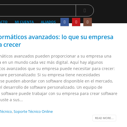
ACTO
MI CUENTA
ALIADOS
formáticos avanzados: lo que su empresa
a crecer
ormáticos avanzados pueden proporcionar a su empresa una
a en un mundo cada vez más digital. Aquí hay algunos
icos avanzados que su empresa puede necesitar para crecer:
ware personalizado: Si su empresa tiene necesidades
 se pueden abordar con software disponible en el mercado,
l desarrollo de software personalizado. Un equipo de
 software puede trabajar con su empresa para crear software
uste a sus...
Técnico
,
Soporte Técnico Online
READ MORE...