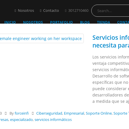
Nosotros
Contacto
3012710460
INICIO
NOSOTROS
PORTAFOLIO
BLOG
TIENDA
CONT
Servicios in
necesita par
Los servicios inf
ventaja competitiv
servicios informát
Desarrollo de soft
específicas que no
puede considerar e
desarrolladores de
a medida que se aj
23
By
forceinfi
Ciberseguridad
,
Empresarial
,
Soporte Online
,
Soporte 
resas
,
especializado
,
servicios informáticos