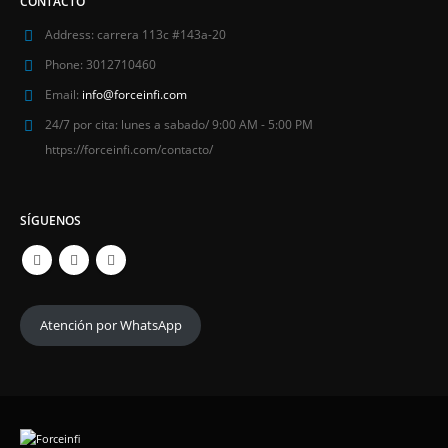
CONTACTO
Address:
carrera 113c #143a-20
Phone:
3012710460
Email:
info@forceinfi.com
24/7 por cita:
lunes a sabado/ 9:00 AM - 5:00 PM
https://forceinfi.com/contacto/
SÍGUENOS
Atención por WhatsApp