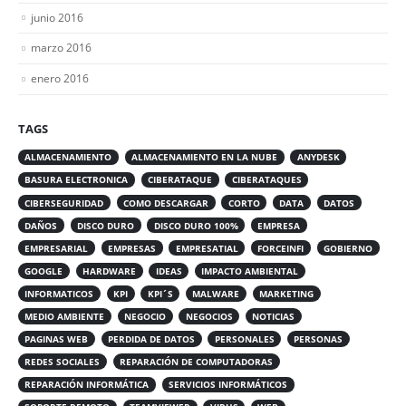
junio 2016
marzo 2016
enero 2016
TAGS
ALMACENAMIENTO
ALMACENAMIENTO EN LA NUBE
ANYDESK
BASURA ELECTRONICA
CIBERATAQUE
CIBERATAQUES
CIBERSEGURIDAD
COMO DESCARGAR
CORTO
DATA
DATOS
DAÑOS
DISCO DURO
DISCO DURO 100%
EMPRESA
EMPRESARIAL
EMPRESAS
EMPRESATIAL
FORCEINFI
GOBIERNO
GOOGLE
HARDWARE
IDEAS
IMPACTO AMBIENTAL
INFORMATICOS
KPI
KPI´S
MALWARE
MARKETING
MEDIO AMBIENTE
NEGOCIO
NEGOCIOS
NOTICIAS
PAGINAS WEB
PERDIDA DE DATOS
PERSONALES
PERSONAS
REDES SOCIALES
REPARACIÓN DE COMPUTADORAS
REPARACIÓN INFORMÁTICA
SERVICIOS INFORMÁTICOS