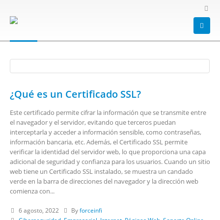
HOME
BLOG
TAG -
HTTPS
https
¿Qué es un Certificado SSL?
Este certificado permite cifrar la información que se transmite entre
el navegador y el servidor, evitando que terceros puedan
interceptarla y acceder a información sensible, como contraseñas,
información bancaria, etc. Además, el Certificado SSL permite
verificar la identidad del servidor web, lo que proporciona una capa
adicional de seguridad y confianza para los usuarios. Cuando un sitio
web tiene un Certificado SSL instalado, se muestra un candado
verde en la barra de direcciones del navegador y la dirección web
comienza con...
6 agosto, 2022
By
forceinfi
Ciberseguridad
,
Empresarial
,
Internet
,
Páginas Web
,
Soporte Online