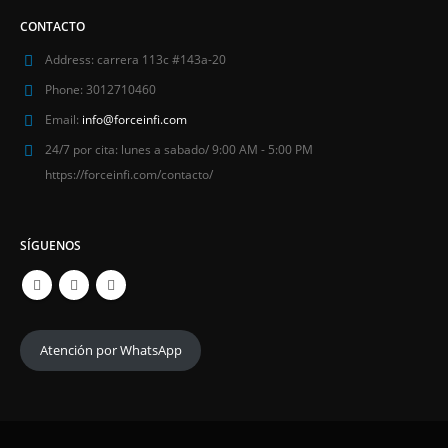
CONTACTO
Address:
carrera 113c #143a-20
Phone:
3012710460
Email:
info@forceinfi.com
24/7 por cita:
lunes a sabado/ 9:00 AM - 5:00 PM
https://forceinfi.com/contacto/
SÍGUENOS
Atención por WhatsApp