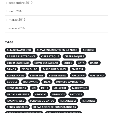
septiembre 2019
junio 2016
marzo 2016
enero 2016
TAGS
ALMACENAMIENTO
ALMACENAMIENTO EN LA NUBE
ANYDESK
BASURA ELECTRONICA
CIBERATAQUE
CIBERATAQUES
CIBERSEGURIDAD
COMO DESCARGAR
CORTO
DATA
DATOS
DAÑOS
DISCO DURO
DISCO DURO 100%
EMPRESA
EMPRESARIAL
EMPRESAS
EMPRESATIAL
FORCEINFI
GOBIERNO
GOOGLE
HARDWARE
IDEAS
IMPACTO AMBIENTAL
INFORMATICOS
KPI
KPI´S
MALWARE
MARKETING
MEDIO AMBIENTE
NEGOCIO
NEGOCIOS
NOTICIAS
PAGINAS WEB
PERDIDA DE DATOS
PERSONALES
PERSONAS
REDES SOCIALES
REPARACIÓN DE COMPUTADORAS