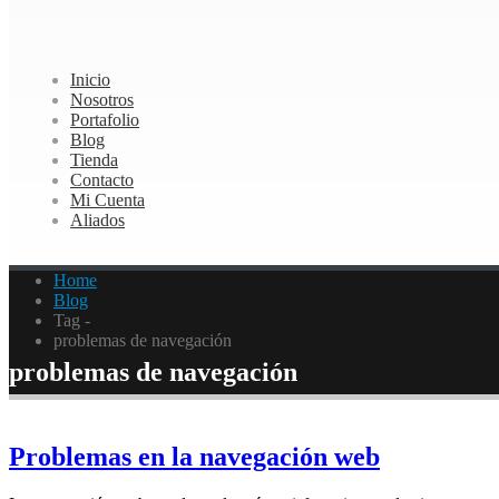
Inicio
Nosotros
Portafolio
Blog
Tienda
Contacto
Mi Cuenta
Aliados
Home
Blog
Tag -
problemas de navegación
problemas de navegación
Problemas en la navegación web