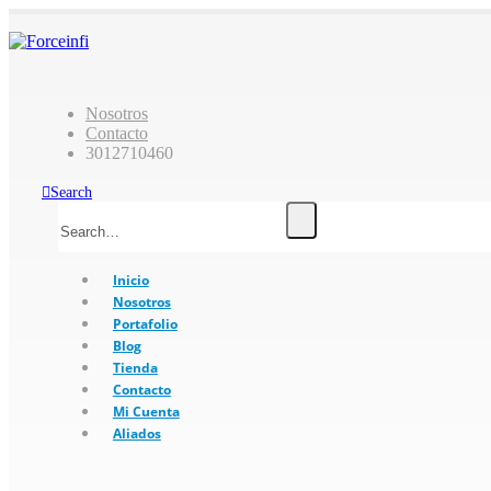
Nosotros
Contacto
3012710460
Search
Inicio
Nosotros
Portafolio
Blog
Tienda
Contacto
Mi Cuenta
Aliados