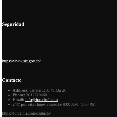
Seguridad
https://www.sic.gov.co/
Contacto
Address:
carrera 113c #143a-20
Phone:
3012710460
Email:
info@forceinfi.com
24/7 por cita:
lunes a sabado/ 9:00 AM - 5:00 PM
https://forceinfi.com/contacto/