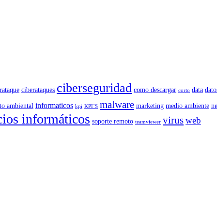
ciberseguridad
rataque
ciberataques
como descargar
data
dato
corto
malware
informaticos
to ambiental
marketing
medio ambiente
n
kpi
KPI´S
cios informáticos
virus
web
soporte remoto
teamviewer