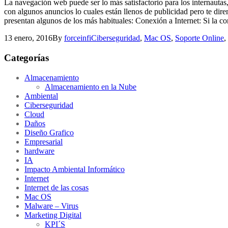
La navegación web puede ser lo más satisfactorio para los internautas
con algunos anuncios lo cuales están llenos de publicidad pero te di
presentan algunos de los más habituales: Conexión a Internet: Si la con
13 enero, 2016
By
forceinfi
Ciberseguridad
,
Mac OS
,
Soporte Online
,
Categorías
Almacenamiento
Almacenamiento en la Nube
Ambiental
Ciberseguridad
Cloud
Daños
Diseño Grafico
Empresarial
hardware
IA
Impacto Ambiental Informático
Internet
Internet de las cosas
Mac OS
Malware – Virus
Marketing Digital
KPI´S