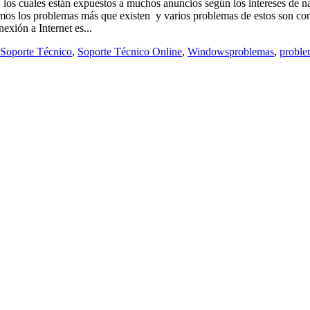
, los cuales están expuestos a muchos anuncios según los intereses de 
remos los problemas más que existen y varios problemas de estos son c
exión a Internet es...
Soporte Técnico
,
Soporte Técnico Online
,
Windows
problemas
,
proble