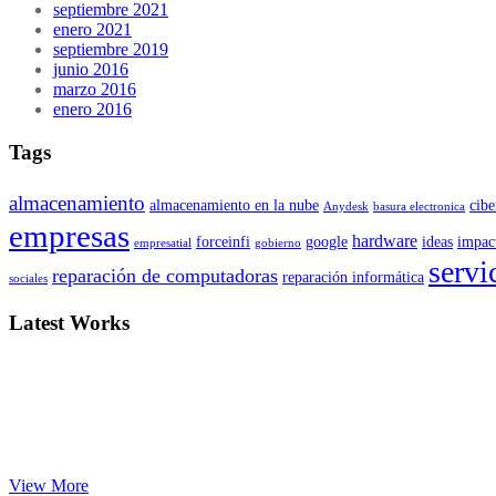
septiembre 2021
enero 2021
septiembre 2019
junio 2016
marzo 2016
enero 2016
Tags
almacenamiento
almacenamiento en la nube
cibe
Anydesk
basura electronica
empresas
hardware
forceinfi
google
ideas
impac
empresatial
gobierno
servi
reparación de computadoras
reparación informática
sociales
Latest Works
View More