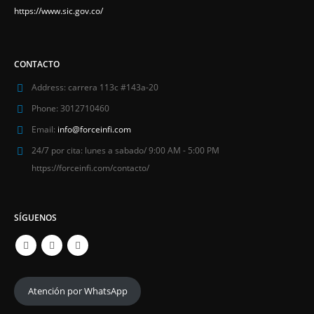
https://www.sic.gov.co/
CONTACTO
Address:
carrera 113c #143a-20
Phone:
3012710460
Email:
info@forceinfi.com
24/7 por cita:
lunes a sabado/ 9:00 AM - 5:00 PM
https://forceinfi.com/contacto/
SÍGUENOS
Atención por WhatsApp