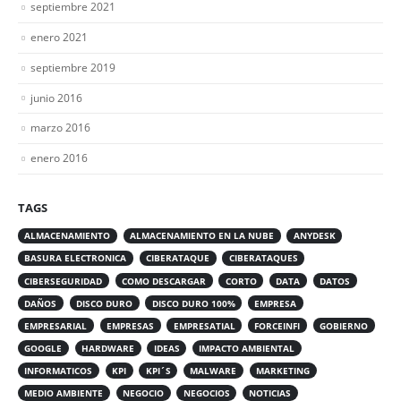
septiembre 2021
enero 2021
septiembre 2019
junio 2016
marzo 2016
enero 2016
TAGS
ALMACENAMIENTO
ALMACENAMIENTO EN LA NUBE
ANYDESK
BASURA ELECTRONICA
CIBERATAQUE
CIBERATAQUES
CIBERSEGURIDAD
COMO DESCARGAR
CORTO
DATA
DATOS
DAÑOS
DISCO DURO
DISCO DURO 100%
EMPRESA
EMPRESARIAL
EMPRESAS
EMPRESATIAL
FORCEINFI
GOBIERNO
GOOGLE
HARDWARE
IDEAS
IMPACTO AMBIENTAL
INFORMATICOS
KPI
KPI´S
MALWARE
MARKETING
MEDIO AMBIENTE
NEGOCIO
NEGOCIOS
NOTICIAS