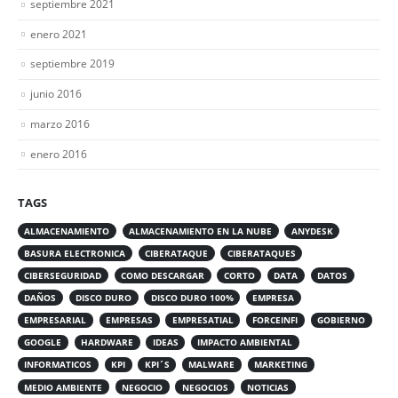
septiembre 2021
enero 2021
septiembre 2019
junio 2016
marzo 2016
enero 2016
TAGS
ALMACENAMIENTO
ALMACENAMIENTO EN LA NUBE
ANYDESK
BASURA ELECTRONICA
CIBERATAQUE
CIBERATAQUES
CIBERSEGURIDAD
COMO DESCARGAR
CORTO
DATA
DATOS
DAÑOS
DISCO DURO
DISCO DURO 100%
EMPRESA
EMPRESARIAL
EMPRESAS
EMPRESATIAL
FORCEINFI
GOBIERNO
GOOGLE
HARDWARE
IDEAS
IMPACTO AMBIENTAL
INFORMATICOS
KPI
KPI´S
MALWARE
MARKETING
MEDIO AMBIENTE
NEGOCIO
NEGOCIOS
NOTICIAS