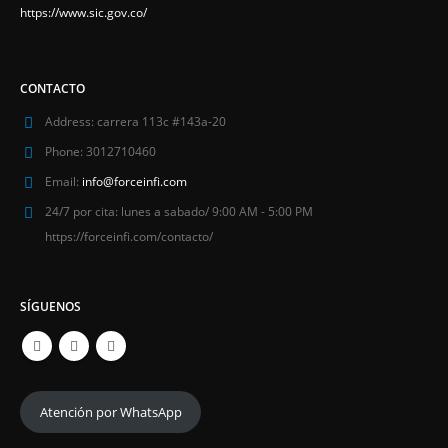
https://www.sic.gov.co/
CONTACTO
Address:
carrera 113c #143a-20
Phone:
3012710460
Email:
info@forceinfi.com
24/7 por cita:
lunes a sabado/ 9:00 AM - 5:00 PM
https://forceinfi.com/contacto/
SÍGUENOS
Atención por WhatsApp