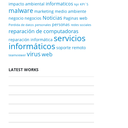
informaticos
impacto ambiental
kpi
KPI´S
malware
marketing
medio ambiente
Noticias
negocio
negocios
Paginas web
personas
Perdida de datos
personales
redes sociales
reparación de computadoras
servicios
reparación informática
informáticos
soporte remoto
virus
web
teamviewer
LATEST WORKS