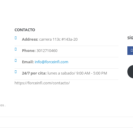
CONTACTO
SÍ
Address:
carrera 113c #143a-20
Phone:
3012710460
Email:
info@forceinfi.com
24/7 por cita:
lunes a sabado/ 9:00 AM - 5:00 PM
https://forceinfi.com/contacto/
os .