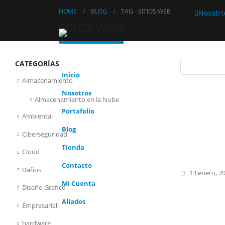
HOME
BLOG
TAG -
SITIOS WEB
Nosotro
sitios web
CATEGORÍAS
Inicio
Almacenamiento
Nosotros
Almacenamiento en la Nube
Portafolio
Ambiental
Blog
Ciberseguridad
Tienda
Cloud
Contacto
Daños
13 enero, 2
Mi Cuenta
Diseño Grafico
Aliados
Empresarial
hardware