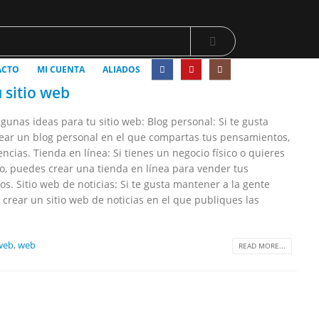
ACTO
MI CUENTA
ALIADOS
ú sitio web
gunas ideas para tu sitio web: Blog personal: Si te gusta
rear un blog personal en el que compartas tus pensamientos,
ncias. Tienda en línea: Si tienes un negocio físico o quieres
, puedes crear una tienda en línea para vender tus
os. Sitio web de noticias: Si te gusta mantener a la gente
crear un sitio web de noticias en el que publiques las
 web
,
web
READ MORE...