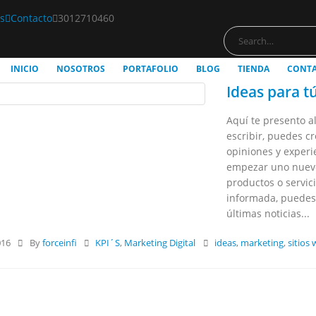
s
Contacto
3012710460
INICIO
NOSOTROS
PORTAFOLIO
BLOG
TIENDA
CONT
Ideas para t
Aquí te presento al
escribir, puedes c
opiniones y experie
empezar uno nuevo
productos o servici
informada, puedes 
últimas noticias...
016
By
forceinfi
KPI´S
,
Marketing Digital
ideas
,
marketing
,
sitios