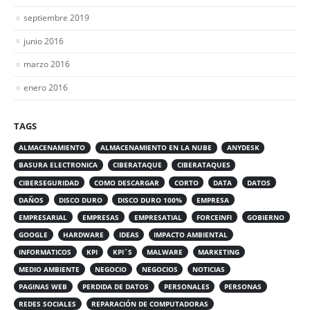
septiembre 2019
junio 2016
marzo 2016
enero 2016
TAGS
ALMACENAMIENTO
ALMACENAMIENTO EN LA NUBE
ANYDESK
BASURA ELECTRONICA
CIBERATAQUE
CIBERATAQUES
CIBERSEGURIDAD
COMO DESCARGAR
CORTO
DATA
DATOS
DAÑOS
DISCO DURO
DISCO DURO 100%
EMPRESA
EMPRESARIAL
EMPRESAS
EMPRESATIAL
FORCEINFI
GOBIERNO
GOOGLE
HARDWARE
IDEAS
IMPACTO AMBIENTAL
INFORMATICOS
KPI
KPI´S
MALWARE
MARKETING
MEDIO AMBIENTE
NEGOCIO
NEGOCIOS
NOTICIAS
PAGINAS WEB
PERDIDA DE DATOS
PERSONALES
PERSONAS
REDES SOCIALES
REPARACIÓN DE COMPUTADORAS