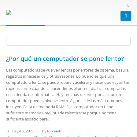
HOME
BLOG
TAG -
TEMPORALES
temporales
¿Por qué un computador se pone lento?
Las computadoras se vuelven lentas por errores de sistema, basura,
registros innecesarios y otras razones. Lo bueno es que una
computadora lenta se puede reparar, acelerar y hacer que vayan tan
rápidas como cuando la encendimos el primer día tras comprarlas
en la tienda de informática. Hay muchas razones por las que un
computador puede volverse lento. Algunas de las más comunes
incluyen: Falta de memoria RAM: Si el computador no tiene
suficiente memoria RAM, puede ralentizarse porque no tiene
suficiente espacio para...
16 julio, 2022
By
forceinfi
Empresarial
,
Mac OS
,
Malware - Virus
,
Noticias - News
,
Soporte