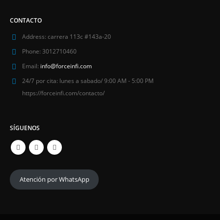
CONTACTO
Address:
carrera 113c #143a-20
Phone:
3012710460
Email:
info@forceinfi.com
24/7 por cita:
lunes a sabado/ 9:00 AM - 5:00 PM
https://forceinfi.com/contacto/
SÍGUENOS
Atención por WhatsApp