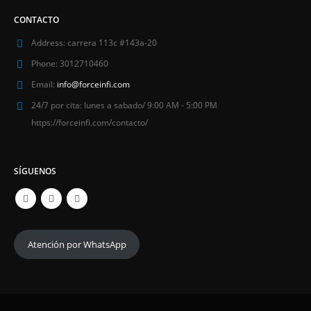
CONTACTO
Address:
carrera 113c #143a-20
Phone:
3012710460
Email:
info@forceinfi.com
24/7 por cita:
lunes a sabado/ 9:00 AM - 5:00 PM
https://forceinfi.com/contacto/
SÍGUENOS
Atención por WhatsApp