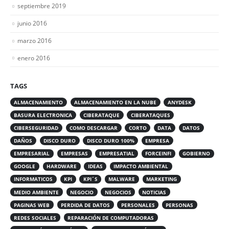
septiembre 2019
junio 2016
marzo 2016
enero 2016
TAGS
ALMACENAMIENTO
ALMACENAMIENTO EN LA NUBE
ANYDESK
BASURA ELECTRONICA
CIBERATAQUE
CIBERATAQUES
CIBERSEGURIDAD
COMO DESCARGAR
CORTO
DATA
DATOS
DAÑOS
DISCO DURO
DISCO DURO 100%
EMPRESA
EMPRESARIAL
EMPRESAS
EMPRESATIAL
FORCEINFI
GOBIERNO
GOOGLE
HARDWARE
IDEAS
IMPACTO AMBIENTAL
INFORMATICOS
KPI
KPI´S
MALWARE
MARKETING
MEDIO AMBIENTE
NEGOCIO
NEGOCIOS
NOTICIAS
PAGINAS WEB
PERDIDA DE DATOS
PERSONALES
PERSONAS
REDES SOCIALES
REPARACIÓN DE COMPUTADORAS