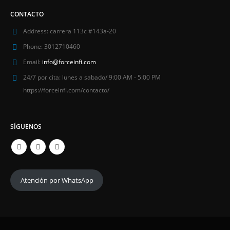
CONTACTO
Address:
carrera 113c #143a-20
Phone:
3012710460
Email:
info@forceinfi.com
24/7 por cita:
lunes a sabado/ 9:00 AM - 5:00 PM
https://forceinfi.com/contacto/
SÍGUENOS
Atención por WhatsApp