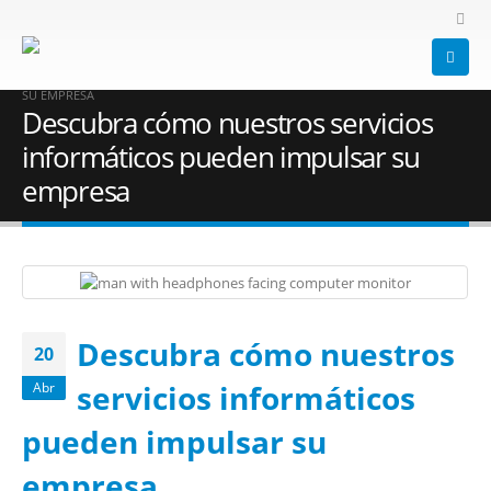
HOME
BLOG
SOPORTE TÉCNICO
,
SOPORTE ONLINE
,
SOPORTE TÉCNICO ONLINE
DESCUBRA CÓMO NUESTROS SERVICIOS INFORMÁTICOS PUEDEN IMPULSAR
SU EMPRESA
Descubra cómo nuestros servicios
informáticos pueden impulsar su
empresa
Descubra cómo nuestros
20
servicios informáticos
Abr
pueden impulsar su
empresa