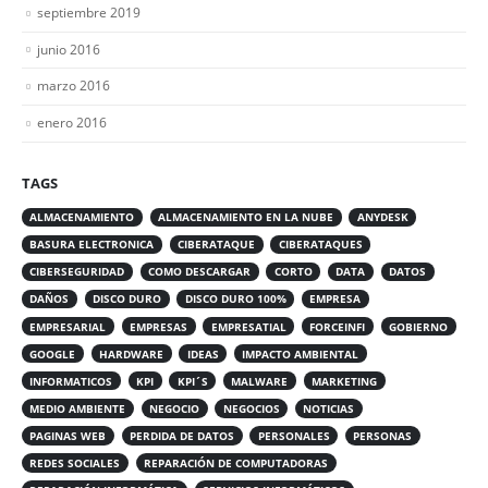
septiembre 2019
junio 2016
marzo 2016
enero 2016
TAGS
ALMACENAMIENTO
ALMACENAMIENTO EN LA NUBE
ANYDESK
BASURA ELECTRONICA
CIBERATAQUE
CIBERATAQUES
CIBERSEGURIDAD
COMO DESCARGAR
CORTO
DATA
DATOS
DAÑOS
DISCO DURO
DISCO DURO 100%
EMPRESA
EMPRESARIAL
EMPRESAS
EMPRESATIAL
FORCEINFI
GOBIERNO
GOOGLE
HARDWARE
IDEAS
IMPACTO AMBIENTAL
INFORMATICOS
KPI
KPI´S
MALWARE
MARKETING
MEDIO AMBIENTE
NEGOCIO
NEGOCIOS
NOTICIAS
PAGINAS WEB
PERDIDA DE DATOS
PERSONALES
PERSONAS
REDES SOCIALES
REPARACIÓN DE COMPUTADORAS