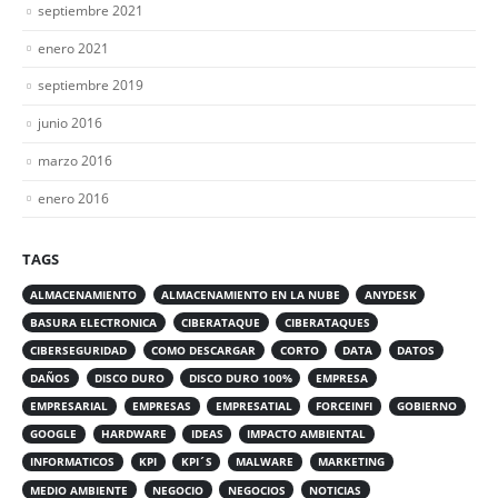
septiembre 2021
enero 2021
septiembre 2019
junio 2016
marzo 2016
enero 2016
TAGS
ALMACENAMIENTO
ALMACENAMIENTO EN LA NUBE
ANYDESK
BASURA ELECTRONICA
CIBERATAQUE
CIBERATAQUES
CIBERSEGURIDAD
COMO DESCARGAR
CORTO
DATA
DATOS
DAÑOS
DISCO DURO
DISCO DURO 100%
EMPRESA
EMPRESARIAL
EMPRESAS
EMPRESATIAL
FORCEINFI
GOBIERNO
GOOGLE
HARDWARE
IDEAS
IMPACTO AMBIENTAL
INFORMATICOS
KPI
KPI´S
MALWARE
MARKETING
MEDIO AMBIENTE
NEGOCIO
NEGOCIOS
NOTICIAS