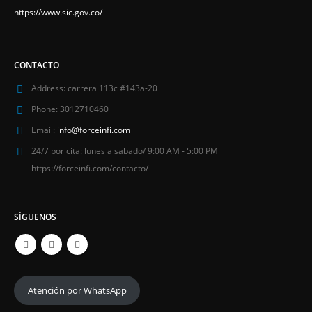
https://www.sic.gov.co/
CONTACTO
Address:
carrera 113c #143a-20
Phone:
3012710460
Email:
info@forceinfi.com
24/7 por cita:
lunes a sabado/ 9:00 AM - 5:00 PM
https://forceinfi.com/contacto/
SÍGUENOS
Atención por WhatsApp