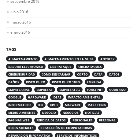
septiembre 2019
junio 2016
marzo 2016
enero 2016
TAGS
ALMACENAMIENTO
ALMACENAMIENTO EN LA NUBE
ANYDESK
BASURA ELECTRONICA
CIBERATAQUE
CIBERATAQUES
CIBERSEGURIDAD
COMO DESCARGAR
CORTO
DATA
DATOS
DAÑOS
DISCO DURO
DISCO DURO 100%
EMPRESA
EMPRESARIAL
EMPRESAS
EMPRESATIAL
FORCEINFI
GOBIERNO
GOOGLE
HARDWARE
IDEAS
IMPACTO AMBIENTAL
INFORMATICOS
KPI
KPI´S
MALWARE
MARKETING
MEDIO AMBIENTE
NEGOCIO
NEGOCIOS
NOTICIAS
PAGINAS WEB
PERDIDA DE DATOS
PERSONALES
PERSONAS
REDES SOCIALES
REPARACIÓN DE COMPUTADORAS
REPARACIÓN INFORMÁTICA
SERVICIOS INFORMÁTICOS