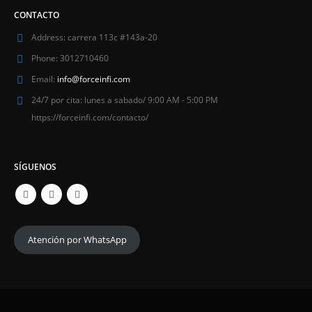
CONTACTO
Address:
carrera 113c #143a-20
Phone:
3012710460
Email:
info@forceinfi.com
24/7 por cita:
lunes a sabado/ 9:00 AM - 5:00 PM
https://forceinfi.com/contacto/
SÍGUENOS
Atención por WhatsApp