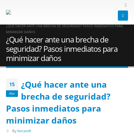
HOME
BLOG
CIBERSEGURIDAD
,
SOPORTE TÉCNICO
,
SOPORTE ONLINE
,
ALMACENAMIENTO
,
ALMACENAMIENTO EN LA NUBE
,
CLOUD
¿QUÉ HACER ANTE UNA BRECHA DE SEGURIDAD? PASOS INMEDIATOS PARA
MINIMIZAR DAÑOS
¿Qué hacer ante una brecha de
seguridad? Pasos inmediatos para
minimizar daños
¿Qué hacer ante una
15
brecha de seguridad?
Abr
Pasos inmediatos para
minimizar daños
By
forceinfi