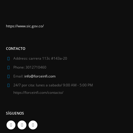
https://www.sic.gov.co/
CONTACTO
Address:
carrera 113c #143a-20
Phone:
3012710460
Email:
info@forceinfi.com
24/7 por cita:
lunes a sabado/ 9:00 AM - 5:00 PM
https://forceinfi.com/contacto/
SÍGUENOS