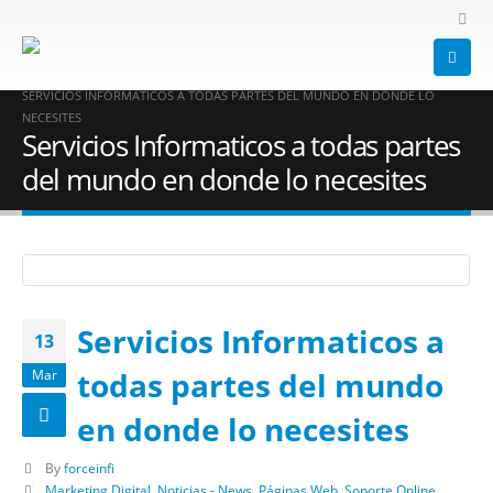
HOME
BLOG
MARKETING DIGITAL
,
NOTICIAS - NEWS
,
SOPORTE TÉCNICO
,
SOPORTE ONLINE
,
PÁGINAS WEB
SERVICIOS INFORMATICOS A TODAS PARTES DEL MUNDO EN DONDE LO
NECESITES
Servicios Informaticos a todas partes
del mundo en donde lo necesites
Servicios Informaticos a
13
todas partes del mundo
Mar
en donde lo necesites
By
forceinfi
Marketing Digital
,
Noticias - News
,
Páginas Web
,
Soporte Online
,